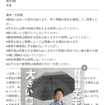
撥水4級
長傘
備考｜中国製
●製品には尖った部分があります。常に周囲の安全を確認してご使用くだ
さい。
●手元または骨の先端が壊れたまま使用しないでください。
●振り回したり投げたりしないでください。
●豪雨強風時は破損する恐れがありますので使用しないでください。
●基準を超えた雨量によっては雨漏りする場合があります。
●傘骨の構造部に手を触れないでください。
●傘生地は色落ちする場合もありますので乾燥が充分でない傘を服その他
の物に接触させないでください。
●自転車運転中は使用しないでください。
●お子さまの使用時は保護者の方がご注意ください。
ご注意ください｜
● 商品の画像は、できるだけ商品に近いカラーにて掲載をしております。
お客様のモニターの発色または設定により、実際の色味と異なる場合もあ
ります。あらかじめご了承ください。
● メーカーサイズ、もしくは実際に測った寸法となります。商品の素材等
の個体差により、若干サイズのばらつきがあります。サイズはあくまでも
目安としてお考えください。
● 天然皮革・素材を使用している商品によっては、天然素材の特性上、部