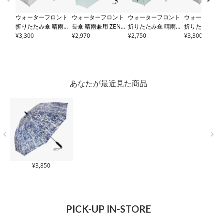
ウォーターフロント
ウォーターフロント
ウォーターフロント
ウォーター
折りたたみ傘 晴雨兼
長傘 晴雨兼用 ZENTE
折りたたみ傘 晴雨兼
折りたたみ傘
用 ZENTENKOU 超撥
¥
3,300
NKOU 超撥水 UVカッ
¥
2,970
用 ZENTENKOU 超撥
¥
2,750
用 ネオミニ
¥
3,300
水 UVカット 遮光 遮
ト 遮光 遮熱 耐風 レ
水 UVカット 遮光 遮
ズ 超撥水 U
熱 耐風 3段折 反射 レ
ディース メンズ
S16
熱 耐風 3段折 レディ
遮光 遮熱 耐
ディース メンズ
S35
0-0889 LESS IS MOR
ース メンズ
S355-11
レディース 
5-1128 LESS IS MOR
E Waterfront｜UVカ
27 LESS IS MORE Wa
55-1130 LE
E Waterfront｜UVカ
ット99.9% 遮光率99.
terfront｜UVカット9
RE Waterfr
あなたが最近見た商品
ット99.9% 遮光率99.
99% 撥水4級 耐風15
9.9% 遮光率99.99%
カット99.9
99% 撥水4級 耐風15
m/s ユニセックス 雨
撥水4級 耐風15m/s
9.99% 撥水
m/s ユニセックス 再
傘 日傘
ユニセックス 雨傘 日
5m/s ユニ
帰反射 雨傘 日傘
傘
雨傘 日傘
¥
3,850
PICK-UP IN-STORE