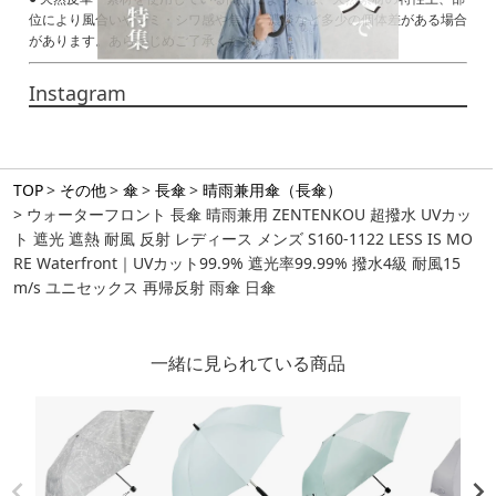
位により風合いやシミ・シワ感や焦げ、濃淡など多少の個体差がある場合
があります。あらかじめご了承ください。
Instagram
TOP
その他
傘
長傘
晴雨兼用傘（長傘）
ウォーターフロント 長傘 晴雨兼用 ZENTENKOU 超撥水 UVカッ
ト 遮光 遮熱 耐風 反射 レディース メンズ S160-1122 LESS IS MO
RE Waterfront｜UVカット99.9% 遮光率99.99% 撥水4級 耐風15
m/s ユニセックス 再帰反射 雨傘 日傘
一緒に見られている商品