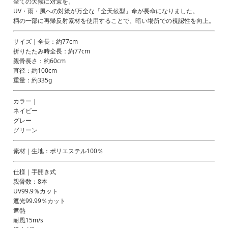
全ての天候に対策を。
UV・雨・風への対策が万全な「全天候型」傘が長傘になりました。
柄の一部に再帰反射素材を使用することで、暗い場所での視認性を向上。
サイズ｜全長：約77cm
折りたたみ時全長：約77cm
親骨長さ：約60cm
直径：約100cm
重量：約335g
カラー｜
ネイビー
グレー
グリーン
素材｜生地：ポリエステル100％
仕様｜手開き式
親骨数：8本
UV99.9％カット
遮光99.99％カット
遮熱
耐風15m/s