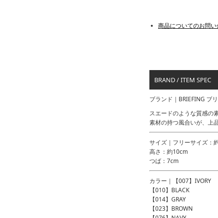
商品についてのお問い
BRAND / ITEM SPEC
ブランド｜BRIEFING 
スエードのような質感の
素材の持つ風合いが、上
サイズ｜フリーサイズ：約5
高さ：約10cm
つば：7cm
カラー｜【007】IVORY
【010】BLACK
【014】GRAY
【023】BROWN
【076】NAVY