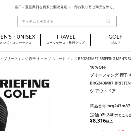
当日～翌営業日を目安に順次発送（一部お取り寄せ商品を除く）
お買い上げ合計¥3,980以上で送料無料
基本配送料 ¥550(沖縄・離島を除く)
EN'S・UNISEX
TRAVEL
GOLF
メンズ・ユニセックス
スーツケース・旅行グッズ
ゴルフ
ブリーフィング 帽子 キャップ スエード メンズ BRG243M87 BRIEFING MEN'
10％OFF
ブリーフィング 帽子 
BRG243M87 BRIE
ツ アウトドア
商品番号
brg243m87
定価
¥
9,240
のところ
¥
8,316
税込