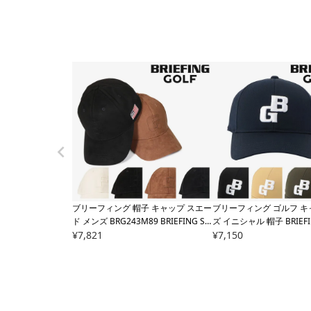
ブリーフィング 帽子 キャップ スエー
ブリーフィング ゴルフ キ
ド メンズ
BRG243M89 BRIEFING SU
ズ イニシャル 帽子
BRIEF
EDE INITIAL CAP スウェード サイズ
¥
7,821
BRG253MA4 MEN'S BG IN
¥
7,150
調節可能 スポーツ アウトドア
P 無地 ロゴ サイズ調整可