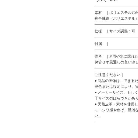
素材 ｜ポリエステル75
複合繊維（ポリエステル）
仕様 ｜サイズ調整：可
付属 ｜
備考 ｜※雨や水に濡れ
保管せず風通しの良い涼
ご注意ください｜
● 商品の画像は、できる
発色または設定により、
● メーカーサイズ、もし
干サイズのばらつきがあ
● 天然皮革・素材を使用
ミ・シワ感や焦げ、濃淡
い。