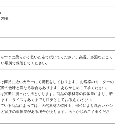
%
25%
たらすぐに柔らかく乾いた布で拭いてください。高温、多湿なところ
しい場所で保管してください。
だけ商品に近いカラーにて掲載をしております。 お客様のモニターの
実際の色味と異なる場合もあります。あらかじめご了承ください。
くは実際に測った寸法となります。商品の素材等の個体差により、若
ります。サイズはあくまでも目安としてお考えください。
している商品によっては、天然素材の特性上、部位により風合いやシ
など多少の個体差がある場合があります。あらかじめご了承くださ