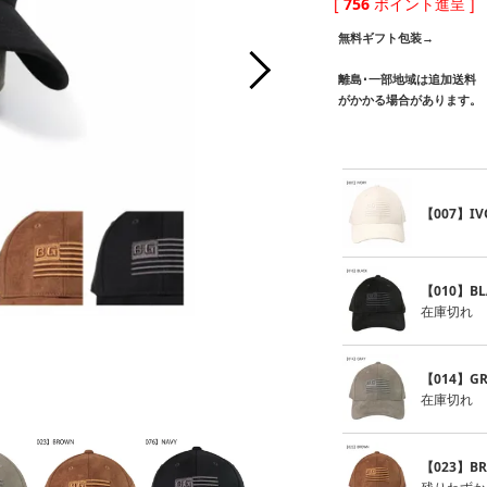
[
756
ポイント進呈 ]
無料ギフト包装→
離島･一部地域は追加送料
がかかる場合があります。
【007】IV
【010】BL
在庫切れ
【014】GR
【0
在庫切れ
【023】B