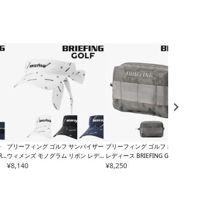
子
ブリーフィング ゴルフ サンバイザー
ブリーフィング ゴルフ ポーチ メンズ
ブリ
RB
ウィメンズ モノグラム リボン レディ
レディース BRIEFING GOLF BRG261
エコ
ルハ
ース BRG241W69
¥
8,140
BRIEFING WOME
G42 MK POUCH M DIGITAL CAMO J
¥
8,250
23T4
¥
27,
NS MONOGRAM RIBBON VISOR ゴ
Q 撥水 小物入れ
AY T
ルフバイザー ゴルフウェア 無地 ロゴ