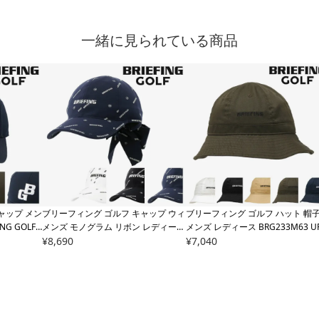
一緒に見られている商品
ャップ メン
ブリーフィング ゴルフ キャップ ウィ
ブリーフィング ゴルフ ハット 帽
ING GOLF
メンズ モノグラム リボン レディース
メンズ レディース
BRG233M63 U
ITIAL CA
BRG241W68
¥
8,690
BRIEFING WOMENS M
AN COLLECTION BRIEFING ボー
¥
7,040
能 スポーツ
ONOGRAM RIBBON CAP ゴルフキャ
ット
ップ ゴルフウェア 無地 ロゴ