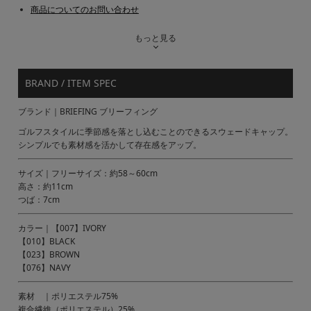
商品についてのお問い合わせ
もっと見る
BRAND / ITEM SPEC
ブランド｜BRIEFING ブリーフィング
ゴルフスタイルに季節感を落とし込むことのできるスウェードキャップ。
シンプルでも素材感を活かして存在感をアップ。
サイズ｜フリーサイズ：約58～60cm
高さ：約11cm
つば：7cm
カラー｜【007】IVORY
【010】BLACK
【023】BROWN
【076】NAVY
素材 ｜ポリエステル75%
複合繊維（ポリエステル）25%