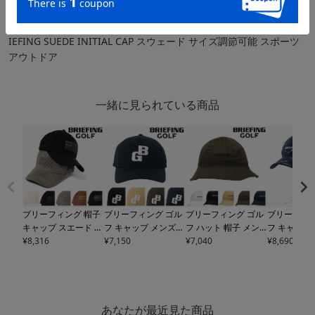
キャップ・サンバイザー
ブリーフィング 帽子 キャップ スエード メンズ BRG243M89 BR
IEFING SUEDE INITIAL CAP スウェード サイズ調節可能 スポーツ
アウトドア
一緒に見られている商品
ブリーフィング 帽子
ブリーフィング ゴル
ブリーフィング ゴル
ブリーフィン
キャップ スエード メ
フ キャップ メンズ
フ ハット 帽子 メン
フ キャップ
ンズ
¥
8,316
BRG243M87 BR
イニシャル 帽子
¥
7,150
BRIE
ズ レディース
¥
7,040
BRG23
ズ モノグラ
¥
8,690
IEFING MEN'S SUED
FING GOLF BRG253
3M63 URBAN COLLE
レディース B
E CAP スウェード サ
MA4 MEN'S BG INIT
CTION BRIEFING ボ
W68
BRIEF
イズ調節可能 スポー
IAL CAP 無地 ロゴ サ
ールハット
ENS MONOG
ツ アウトドア
イズ調整可能 スポー
BBON CA
ツ
ャップ ゴル
あなたが最近見た商品