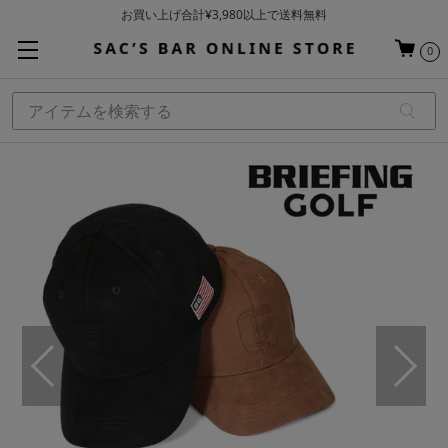
お買い上げ合計¥3,980以上で送料無料
基本配送料 ¥550(沖縄・離島を除く)
0
当日～翌営業日を目安に順次発送（一部お取り寄せ商品を除く）