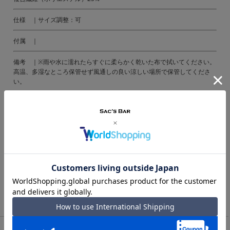
仕様 ｜サイズ調整：可
付属 ｜
備考 ｜※雨や水に濡れたらすぐに柔らかく乾いた布で拭いてください。
高温、多湿なところ保管せず風通しの良い涼しい場所で保管してくださ
い。
ご注意ください｜
● 商品の画像は、できるだけ商品に近いカラーにて掲載をしております。
お客様のモニターの発色または設定により、実際の色味と異なる場合もあ
ります。あらかじめご了承ください。
● メーカーサイズ、もしくは実際に測った寸法となります。商品の素材等
の個体差により、若干サイズのばらつきがあります。サイズはあくまでも
目安としてお考えください。
● 天然皮革・素材を使用している商品によっては、天然素材の特性上、部
位により風合いやシミ・シワ感や焦げ、濃淡など多少の個体差がある場合
があります。あらかじめご了承ください。
TOP
ゴルフ
カテゴリで探す｜ゴルフ