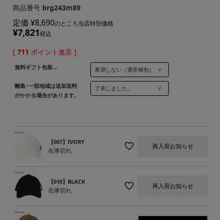
商品番号
brg243m89
定価
¥
8,690
のところ当店特別価格
¥
7,821
税込
[
711
ポイント進呈 ]
無料ギフト包装→
離島･一部地域は追加送料
がかかる場合があります。
【007】IVORY
再入荷お知らせ
在庫切れ
【010】BLACK
再入荷お知らせ
在庫切れ