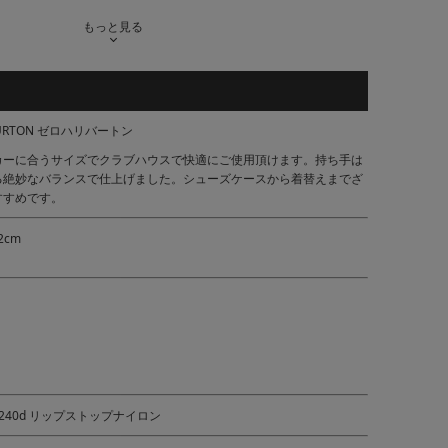
もっと見る
BURTON ゼロハリバートン
カーに合うサイズでクラブハウスで快適にご使用頂けます。持ち手は
る絶妙なバランスで仕上げました。シューズケースから着替えまでざ
すすめです。
2cm
240d リップストップナイロン