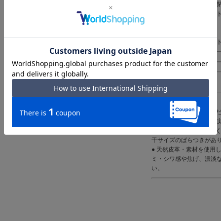
仕様 ｜ファスナー式開
内側：ファスナーポケット
メッシュポケット×2
フリーポケット×2
前面：マグネットポケット
付属 ｜ナスカン付きキ
備考 ｜
ご注意ください｜
● 商品の画像は、できる
発色または設定により、
● メーカーサイズ、もし
干サイズのばらつきがあ
● 天然皮革・素材を使用
ミ・シワ感や焦げ、濃淡
い。