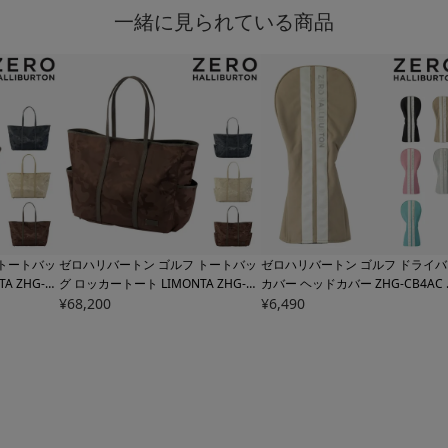
一緒に見られている商品
 トートバッ
ゼロハリバートン ゴルフ トートバッ
ゼロハリバートン ゴルフ ドライバ
A ZHG-B
グ ロッカートート LIMONTA ZHG-B
カバー ヘッドカバー ZHG-CB4AC
iburton 軽
1 メンズ
¥
68,200
82451 Zero Halliburton 軽
ンズ レディース
¥
6,490
82591 ZERO HAL
量 撥水 大きめ 大容量
BURTON 軽量 撥水