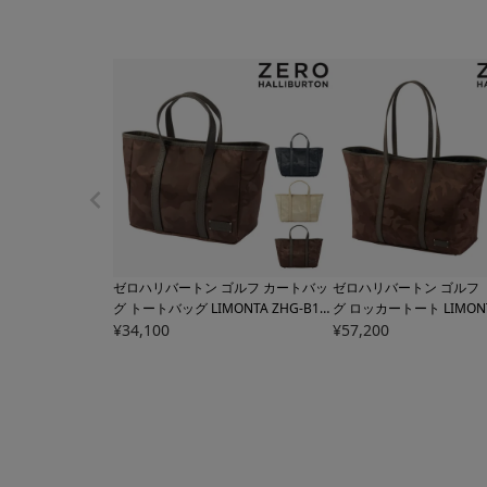
ゼロハリバートン ゴルフ カートバッ
ゼロハリバートン ゴルフ
グ トートバッグ LIMONTA ZHG-B1
グ ロッカートート LIMONT
メンズ
¥
34,100
82453 Zero Halliburton 軽量
1 メンズ
¥
57,200
82452 Zero Hall
撥水 カートトート ラウンドバッグ
量 撥水 大きめ 大容量