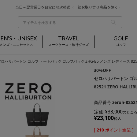
当日～翌営業日を目安に順次発送（一部お取り寄せ商品を除く）
お買い上げ合計¥3,980以上で送料無料
基本配送料 ¥550(沖縄・離島を除く)
EN'S・UNISEX
TRAVEL
GOLF
メンズ・ユニセックス
スーツケース・旅行グッズ
ゴルフ
ゼロハリバートン ゴルフ トートバッグ ゴルフバッグ ZHG-B5 メンズ レディース 82521 
30%OFF
ゼロハリバートン ゴル
82521 ZERO HAL
商品番号
zeroh-8252
定価
¥
33,000
のとこ
¥
23,100
税込
[
210
ポイント進呈 ]