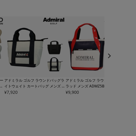
ー
アドミラル ゴルフ ラウンドバッグラ
アドミラル ゴルフ ラウンドバッグ ト
ブリ
 メ
イトウェイト カートバッグ メンズ
A
ラッド メンズ
ADMZ5BT6 Admiral
メンズ
LI
DMZ5BT5 Admiral カートトート ミ
¥
7,920
カートバッグ カートトート ミニトー
¥
9,900
FING
¥
19,
ニトート ゴルフトート 軽量
ト ゴルフトート 軽量
AL 
トバ