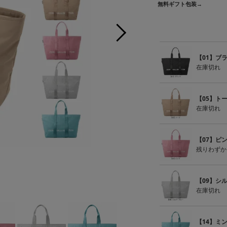
無料ギフト包装→
【01】ブ
在庫切れ
【05】ト
在庫切れ
【07】ピ
残りわずか
【0
【09】シ
在庫切れ
【14】ミ