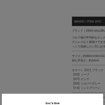
BRAND / ITEM SPEC
ブランド｜ZERO HALLI
ゴルフ場の平均的なロッ
ストレスなく肩掛けでき
っくり収納したい方にお
サイズ｜約W43×H34×D2
持ち手長さ：約54cm
カラー｜【01】ブラック
【05】トープ
【07】ピンク
【09】シルバーグレー
【14】ミントグリーン
素材 ｜コーデュラ 160×