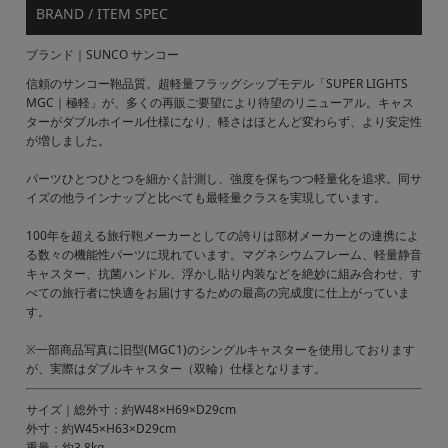
BRAND / ITEM SPEC
ブランド｜SUNCO サンコー
信頼のサンコー鞄品質。超軽量フラッグシップモデル「SUPER LIGHTS
MGC｜極軽」が、多くの再販ご要望により待望のリニューアル。キャス
ターがダブルホイール仕様になり、軽さはほとんど変わらず、より安定性
が増しました。
パーツひとつひとつを細かく計測し、強度を保ちつつ軽量化を追求。同サ
イズの他ラインナップと比べても最軽量クラスを実現しています。
100年を超える旅行鞄メーカーとしての誇りは部材メーカーとの連携によ
る数々の機能性パーツに現れています。マグネシウムフレーム、軽量静音
キャスター、抗菌ハンドル、浮かし貼り内装などを絶妙に組み合わせ、す
べての旅行者に快適をお届けするための最高の完成度に仕上がっていま
す。
※一部商品写真に旧型(MGC1)のシングルキャスターを使用しております
が、実際はダブルキャスター（双輪）仕様となります。
サイズ｜総外寸：約W48×H69×D29cm
外寸：約W45×H63×D29cm
重量：約3.8kg