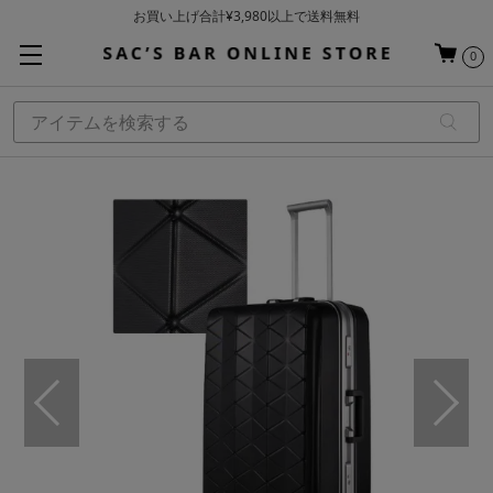
お買い上げ合計¥3,980以上で送料無料
基本配送料 ¥550(沖縄・離島を除く)
0
当日～翌営業日を目安に順次発送（一部お取り寄せ商品を除く）