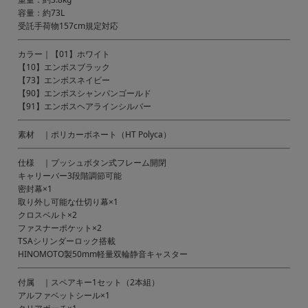
容量：約73L
受託手荷物157cm規定対応
カラー｜【01】ホワイト
【10】エンボスブラック
【73】エンボスネイビー
【90】エンボスシャンパンゴールド
【91】エンボスヘアラインシルバー
素材 ｜ポリカーボネート（HT Polyca）
仕様 ｜プッシュボタン式フレーム開閉
キャリーバー3段階調節可能
密封幕×1
取り外し可能な仕切り幕×1
クロスベルト×2
ファスナーポケット×2
TSAシリンダーロック搭載
HINOMOTO製50mm軽量双輪静音キャスター
付属 ｜スペアキー1セット（2本組）
アルファベットシール×1