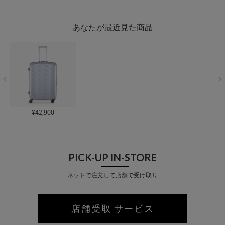
ド フレーム キャリー
ャリー 軽量 抗菌 静
39-5123 フロントオ
静音キャスタ
ケース キャリーバッ
音キャスター
ープン HeM×TRANSI
ッパー搭載 
グ 双輪キャスター 抗
T LOUNGE TSAロッ
ク搭載【ト
あなたが最近見た商品
菌ハンドル TSAロッ
ク搭載 静音キャスタ
ェア対象】
ク搭載
ー サイドフック ボト
ムハンドル ハードキ
ャリー ファスナー 4
輪キャリー【トラベ
ルフェア対象】
¥
42,900
PICK-UP IN-STORE
ネットで注文して店舗で受け取り
店舗受取 サービス