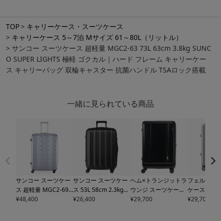
TOP
キャリーケース・スーツケース
キャリーケース 5～7泊 Mサイズ 61～80L（リットル）
サンコー スーツケース 超軽量 MGC2-63 73L 63cm 3.8kg SUNC
O SUPER LIGHTS 極軽 ゴクカル｜ハード フレーム キャリーケー
ス キャリーバッグ 双輪キャスター 抗菌ハンドル TSAロック搭載
一緒に見られている商品
サンコー スーツケー
サンコー スーツケー
ヘム×トランジットラ
フェルマーレ
ス 超軽量 MGC2-69
ス 53L 58cm 2.3kg
ウンジ スーツケース
ケース 59L 6
93L 69cm 4.3kg
¥
48,400
SUN
キャリーケース
¥
26,400
SLZ6
93L 69cm 5.8kg キャ
¥
29,700
kg
¥
29,700
92402 F
CO SUPER LIGHTS
-58 極軽 SUNCO TSA
リーケース スーツケ
キャリーケー
極軽 ゴクカル｜ハー
ロック搭載 ハードキ
ース キャリーバッグ
ドキャリー 