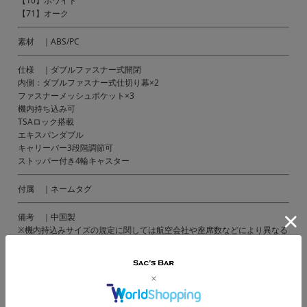
【10】ホワイト
【71】オーク
素材 ｜ABS/PC
仕様 ｜ダブルファスナー式開閉
内側：ダブルファスナー式仕切り幕×2
ファスナーメッシュポケット×3
機内持ち込み可
TSAロック搭載
エキスパンダブル
キャリーバー3段階調節可
ストッパー付き4輪キャスター
付属 ｜ネームタグ
備考 ｜中国製
※機内持込みサイズの規定に関しては航空会社や座席数などにより異なる
場合がございます。
詳しくはご利用される各航空会社にお問い合わせください。
ご注意ください｜
● 商品の画像は、できるだけ商品に近いカラーにて掲載をしております。