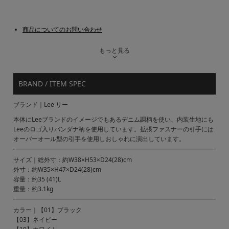
商品についてのお問い合わせ
もっと見る
BRAND / ITEM SPEC
ブランド｜Lee リー
本体にLeeブランドのイメージでもあるデニム調柄を使い、内装生地にも
Leeのロゴ入りバンダナ柄を使用しています。拡張ファスナーの引手には
オーバーオール型の引手を使用しおしゃれに演出しています。
サイズ｜総外寸：約W38×H53×D24(28)cm
外寸：約W35×H47×D24(28)cm
容量：約35 (41)L
重量：約3.1kg
カラー｜【01】ブラック
【03】ネイビー