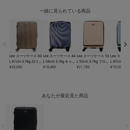
一緒に見られている商品
Lee スーツケース 60
Lee スーツケース 44
Lee スーツケース 53
Lee スーツ
L 61cm 3.7kg 22イン
L 54cm 3.1kg キャリ
L 55cm 3.7kg フロン
L 47cm 3
チ ハードキャリー 4
¥
20,680
ーバッグ 機内持ち込
¥
18,480
トオープン
¥
21,780
リー 320-
オープン
¥
19,580
リー
輪
320-9041 ギャラ
み
320-9070 ギャラ
9021 22インチ journ
020 19インチ
クシー III リー TSAロ
クシー Galaxy IV リ
ey TSAロック搭載 ハ
y TSAロッ
ック搭載 エキスパン
ー TSAロック搭載 エ
ードキャリー【トラ
ードキャリ
ダブル ストッパー付
キスパンダブル スト
ベルフェア対象】
ベルフェア
き【トラベルフェア
ッパー付き デニム調
あなたが最近見た商品
対象】
ヒッコリー【トラベ
ルフェア対象】