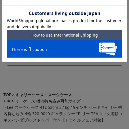
お客様のモニターの発色または設定により、実際の色味と異なる場合もあ
ります。あらかじめご了承ください。
● メーカーサイズ、もしくは実際に測った寸法となります。商品の素材等
の個体差により、若干サイズのばらつきがあります。サイズはあくまでも
目安としてお考えください。
● 天然皮革・素材を使用している商品によっては、天然素材の特性上、部
位により風合いやシミ・シワ感や焦げ、濃淡など多少の個体差がある場合
があります。あらかじめご了承ください。
スタッフのコーディネート
TOP
キャリーケース・スーツケース
キャリーケース 機内持ち込み可能サイズ
Lee スーツケース 41L 53cm 3.1kg 19インチ ハードキャリー 機
内持ち込み 4輪 320-9040 ギャラクシー III リー TSAロック搭載 エ
キスパンダブル ストッパー付き【トラベルフェア対象】