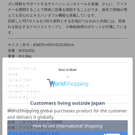
ズに移動をサポートするサスペンションホイールを装備。さらに、ファス
ナーを開閉することで簡単に容量を調節することができ、旅先で荷物が増
えても安心のエキスパンダブル機能も搭載しています。
回収したPETボトルを100％原料とする生地がつかわれた内装には、荷崩
れを防止するクロスストラップと、小物収納用のポケットが付属していま
す。
サイズ｜外寸：約W35×H55×D25(30)cm
容量：約33(42)L
重量：約2.8kg
カラー｜ブラック
カーキ
コバルトブルー
クールグレー
ゴールデンイエロー
スパークオレンジ
素材 ｜ポリプロピレン
仕様 ｜ダブルファスナー式開閉
内側：ファスナーポケット×2
メッシュファスナーポケット×1