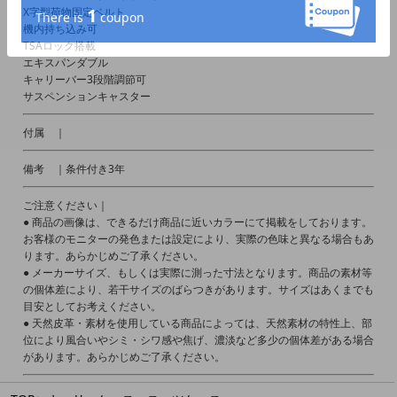
X字型荷物固定ベルト
機内持ち込み可
TSAロック搭載
エキスパンダブル
キャリーバー3段階調節可
サスペンションキャスター
付属 ｜
備考 ｜条件付き3年
ご注意ください｜
● 商品の画像は、できるだけ商品に近いカラーにて掲載をしております。
お客様のモニターの発色または設定により、実際の色味と異なる場合もあ
ります。あらかじめご了承ください。
● メーカーサイズ、もしくは実際に測った寸法となります。商品の素材等
の個体差により、若干サイズのばらつきがあります。サイズはあくまでも
目安としてお考えください。
● 天然皮革・素材を使用している商品によっては、天然素材の特性上、部
位により風合いやシミ・シワ感や焦げ、濃淡など多少の個体差がある場合
があります。あらかじめご了承ください。