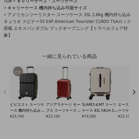
TOP
キャリーケース・スーツケース
キャリーケース 機内持ち込み可能サイズ
アメリカンツーリスター スーツケース 33L 2.8kg 機内持ち込み
キュリオ スピナー55 EXP American Tourister CURIO TSAロック
搭載 エキスパンダブル ブックオープニング【トラベルフェア対
象】
一緒に見られている商品
ビビエスト スーツケ
アジアラゲージ モー
5LAKES＆MT スーツ
エーストーキ
ース 機内持ち込み 30
ブス スーツケース 機
ケース 43L 54cm 3.7
ーツケース 38
(35)L 53cm 3.5kg
¥
23,100
BB
内持ち込み 38L 47c
¥
23,100
kg 機内持ち込み フロ
¥
19,580
m 3.2kg 
¥
23,100
EQ2-003 BIBIEST |
m 2.8kg
MBC-1909-
ントオープン
310-40
トーン2Z 
キャリーケース ハー
18 mobus×A.L.I｜ハ
10 C GEAR ファイブ
み
06863 ac
ドキャリー ファスナ
ード ファスナー キャ
レイクスアンドエム
| TSAロッ