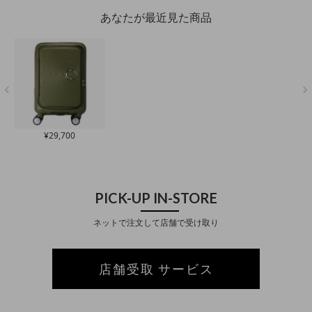
ー フロントオープン
リーバッグ キャリー
ティー TSAロック搭
キスパンダブ
TSロック搭載 エキス
ケース 拡張 TSAロッ
載 拡張 エキスパンダ
ントポケット
あなたが最近見た商品
パンダブル 拡張 ヘア
ク搭載【トラベルフ
ブル アウトドア ドリ
ャスター【
アイロンケース スー
ェア対象】
ンクホルダー【トラ
フェア対象
ツケースベルト付き
ベルフェア対象】
キャスターストッパ
ー付き【トラベルフ
ェア対象】
¥
29,700
PICK-UP IN-STORE
ネットで注文して店舗で受け取り
店舗受取 サービス