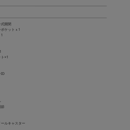
ト
ー式開閉
ポケットｘ1
1
1
ト×1
ID
ル
調節
イールキャスター