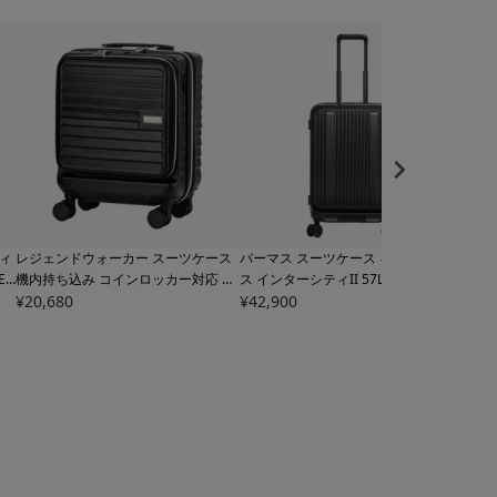
ィ
レジェンドウォーカー スーツケース
バーマス スーツケース キャリーケー
レジ
ER
機内持ち込み コインロッカー対応 32
ス インターシティII 57L 64cm 4.2kg
機内持ち
キ
L 38cm 3.3kg 5208-38
¥
20,680
LEGEND WAL
60562
¥
42,900
BERMAS INTER CITY II ハー
48
¥
22,
L
ー
KER MALIBU｜ハードキャリー ファ
ドキャリー キャリーバッグ ビジネス
｜ハ
ーバ
スナー キャリーケース キャリーバッ
キャリー トラベル 旅行 出張【トラベ
ーケ
付き
グ ビジネスキャリー フロントオープ
ルフェア対象】
ャリ
ン 拡張 ストッパー 軽量【トラベルフ
ダー
ェア対象】
象】