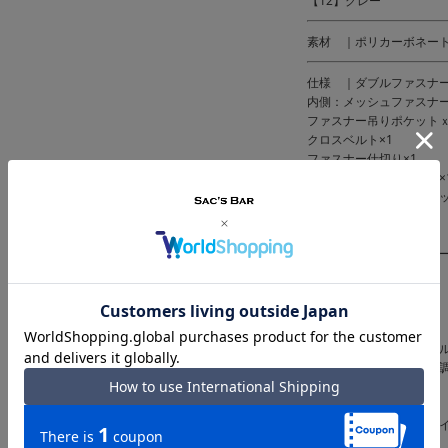
【12】グレー
素材 ｜ポリカーボネー
仕様 ｜ダブルファスナ
内側：メッシュファスナー
ファスナー吊りポケットｘ
クロスベルト×1
ファスナー仕切り×1
前面：メッシュポケット×
メッシュファスナーポケッ
クッションポケット×1
アンダーハンドル
背面：トラベルセントリー
側面：スライドスイッチ
コンビニフック
サイドハンドル
底足
ワンタッチフロントパネ
キャリーバー変則多段階
TSAロック搭載
ストッパー機能
60mm大径静音ダブルホ
USBポート(Type-A