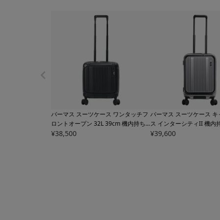
バーマス スーツケース ワンタッチフ
バーマス スーツケース 
ロントオープン 32L 39cm 機内持ち
ス インターシティII 機内持
込み インターシティ2 プロ 60565 メ
¥
38,500
L 55cm 3.5kg 60561
¥
39,600
BERM
ンズ
BERMAS INTER CITYⅡ PRO キ
CITY II ハードキャリー
ャリーケース ハードキャリー【トラ
グ ビジネスキャリー トラ
ベルフェア対象】
出張【トラベルフェア対