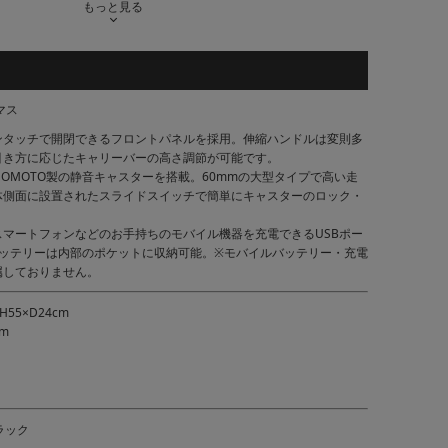
もっと見る
マス
ンタッチで開閉できるフロントパネルを採用。伸縮ハンドルは変則多
引き方に応じたキャリーバーの高さ調節が可能です。
NOMOTO製の静音キャスターを搭載。60mmの大型タイプで高い走
体側面に設置されたスライドスイッチで簡単にキャスターのロック・
マートフォンなどのお手持ちのモバイル機器を充電できるUSBポー
バッテリーは内部のポケットに収納可能。※モバイルバッテリー・充電
属しておりません。
55×D24cm
cm
ラック