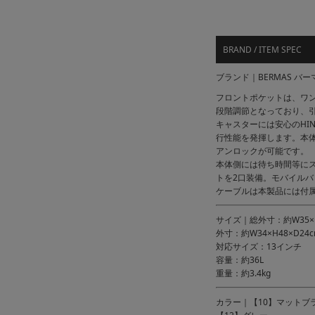
BRAND / ITEM SPEC
ブランド｜BERMAS バー
フロントポケットは、ワ
段階調節となっており、
キャスターには安心のHI
行性能を発揮します。本
アンロックが可能です。
本体側には待ち時間等にス
トを2口装備。モバイル
ケーブルは本製品には付
サイズ｜総外寸：約W35×H
外寸：約W34×H48×D24
対応サイズ：13インチ
容量：約36L
重量：約3.4kg
カラー｜【10】マットブ