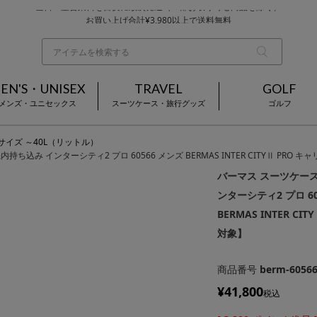
お買い上げ合計¥3,980以上で送料無料
基本配送料 ¥550(沖縄・離島を除く)
当日～翌営業日を目安に順次発送（一部お取り寄せ商品を除く）
EN'S・UNISEX
TRAVEL
GOLF
メンズ・ユニセックス
スーツケース・旅行グッズ
ゴルフ
Sサイズ ～40L（リットル）
持ち込み インターシティ2 プロ 60566 メンズ BERMAS INTER CITYⅡ P
バーマス スーツケース 
ンターシティ2 プロ 60
BERMAS INTER
対象】
商品番号
berm-6056
¥
41,800
税込