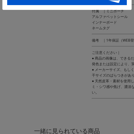
付属 ｜ミニポーチ
アルファベットシール
インナーボード
ネームタグ
備考 ｜1年保証（WEB
ご注意ください｜
● 商品の画像は、できる
発色または設定により、
● メーカーサイズ、もし
干サイズのばらつきがあ
● 天然皮革・素材を使用
ミ・シワ感や焦げ、濃淡
い。
一緒に見られている商品