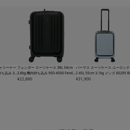
キャリーケー
フェンダー スーツケース 38L 54cm
バーマス スーツケース ユーロシテ
ち込み 36
3.8kg 機内持ち込み
950-4500 Fende
2 45L 55cm 3.1kg メンズ 60295
B
AS INTER
r | ハード ファスナー キャリーケー
¥
22,880
MAS INTER EURO CITYⅡ 拡張 エ
¥
31,900
 キャリーバッ
ス キャリーバッグ ビジネスキャリー
スパンダブル ビジネスキャリー ハ
ベル 旅行
TSAロック フロントオープン【トラ
ドキャリー 旅行 トラベル キャリ
象】
ベルフェア対象】
ッグ 旅行バッグ 軽量 ストッパー
【トラベルフェア対象】