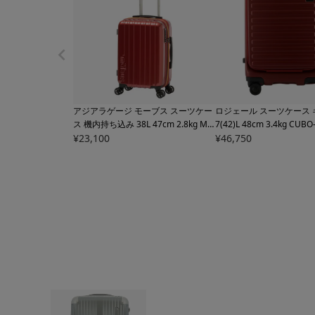
アジアラゲージ モーブス スーツケー
ロジェール スーツケース 
ス 機内持ち込み 38L 47cm 2.8kg
MB
7(42)L 48cm 3.4kg
CUBO-
C-1909-18 mobus×A.L.I｜ハード フ
¥
23,100
S LOJEL | キャリーケー
¥
46,750
ァスナー キャリーバッグ キャリーケ
ッグ フロントオープン 拡
ース 拡張 TSAロック搭載【トラベル
スパンダブル TSAロック
フェア対象】
ベルフェア対象】