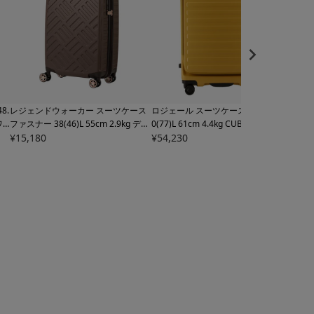
8.
レジェンドウォーカー スーツケース
ロジェール スーツケース キューボ 7
オル
ワ
ファスナー 38(46)L 55cm 2.9kg デッ
0(77)L 61cm 4.4kg
CUBO-REFRESH-
み 38
ス
キ
¥
15,180
5514-49 LEGEND WALKER｜機内
M LOJEL | キャリーケース キャリー
¥
54,230
9 O
¥
24,
ト
持ち込み可 TSロック搭載 拡張 エキ
バッグ 拡張機能 エキスパンダブル T
ャリ
ンダ
スパンダブル【トラベルフェア対
SAロック搭載【トラベルフェア対
TS
機内
象】
象】
ワン
ェア