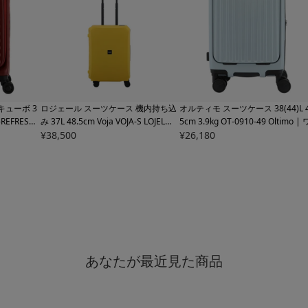
キューボ 3
ロジェール スーツケース 機内持ち込
オルティモ スーツケース 38(44)L 4
REFRESH-
み 37L 48.5cm Voja
VOJA-S LOJEL｜T
5cm 3.9kg
OT-0910-49 Oltimo | 
ス キャリーバ
SAロック搭載 キャリーバッグ キャリ
¥
38,500
ンプッシュオープン キャリーケー
¥
26,180
張機能 エキ
ーケース【トラベルフェア対象】
ハードキャリー ファスナー フロン
搭載【トラ
オープン TSロック搭載 エキスパ
ブル 拡張 ワンタッチストッパー 
持ち込み【トラベルフェア対象】
あなたが最近見た商品