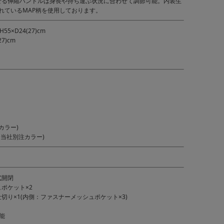
せる伸縮ハンドルは身長や持ち運ぶ状況に合わせて調節可能。内装生
で使われているMAP柄を使用しております。
5×D24(27)cm
7)cm
カラー)
(当社別注カラー)
式開閉
ポケット×2
切り×1(内側：ファスナーメッシュポケット×3)
能