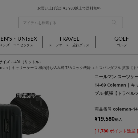
お買い上げ合計¥3,980以上で送料無料
基本配送料 ¥550(沖縄・離島を除く)
当日～翌営業日を目安に順次発送（一部お取り寄せ商品を除く）
EN'S・UNISEX
TRAVEL
GOLF
メンズ・ユニセックス
スーツケース・旅行グッズ
ゴルフ
Sサイズ ～40L（リットル）
69 Coleman | キャリーケース 機内持ち込み可 TSAロック機能 エキスパンダブル 拡
コールマン スーツケース 
14-69 Coleman
ブル 拡張【トラベル
商品番号
coleman-14
¥
19,580
税込
[
1,780
ポイント進呈 