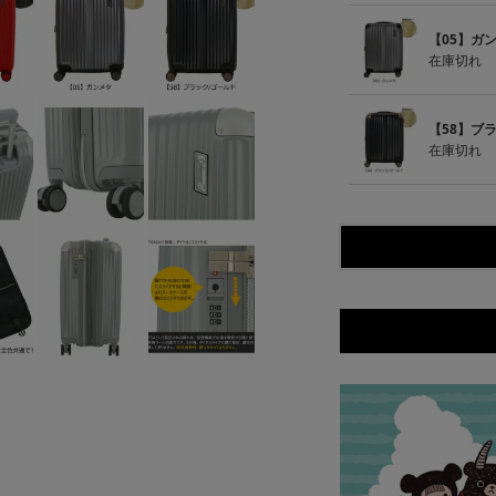
【05】ガ
在庫切れ
【58】ブ
在庫切れ