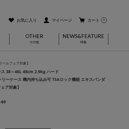
ご利用ガイド
メールマガジン登録
お気に入り
マイページ
カート
0
OTHER
NEWS&FEATURE
その他
特集
張【トラベルフェア対象】
38～46L 48cm 2.9kg ハード
 | キャリーケース 機内持ち込み可 TSAロック機能 エキスパンダ
フェア対象】
-69
]