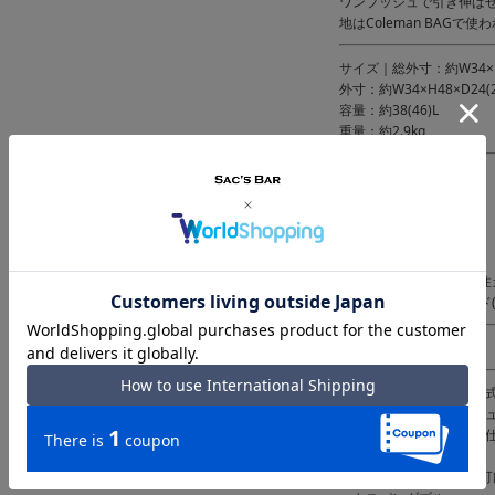
ワンプッシュで引き伸ば
地はColeman BAG
サイズ｜総外寸：約W34×H5
外寸：約W34×H48×D24(2
容量：約38(46)L
重量：約2.9kg
カラー｜
【00】ブラック
【06】シルバー
【09】ホワイト
【20】レッド
【05】ガンメタ(当社別注
【58】ブラック/ゴールド
素材｜PC100％
仕様｜ダブルファスナー
内側：ファスナーメッシュ
フック付きディバイダー仕
クロスベルト×1
キャリーバー3段階調節可