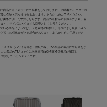
だけ商品に近いカラーにて掲載をしております。 お客様のモニターの
実際の色味と異なる場合もあります。あらかじめご了承ください。
くは実際に測った寸法となります。商品の素材等の個体差により、若
ります。サイズはあくまでも目安としてお考えください。
している商品によっては、天然素材の特性上、部位により風合いやシ
など多少の個体差がある場合があります。あらかじめご了承くださ
）｜アメリカ（ハワイ等含む）渡航の際、TSA公認の製品に限り鍵をか
この製品のTSAロックは米国連邦航空省運輸保安局が認定し
管理・運営しているシステムです。