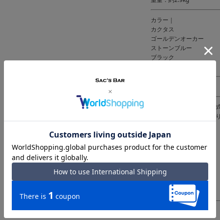
カラー｜
カクタス
ゴールデンオーカー
ストーンブルー
ブラック
リネン
素材｜ポリカーボネート
仕様｜ダブルファスナー
内側：マグネット式仕切り
固定ベルト×1
ファスナーポケット×2
メッシュポケット×1
ファスナーポケット×1
フロントオープンタイプ
キャリーバー三段階調節
TSロック搭載
8輪キャスター
備考｜インドネシア製