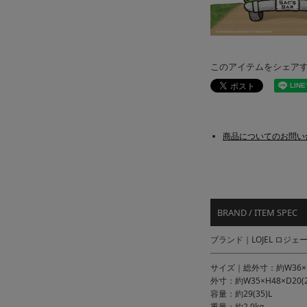
このアイテムをシェア
商品についてのお問い
BRAND / ITEM SPEC
ブランド｜LOJEL ロジェ
サイズ｜総外寸：約W36×H53
外寸：約W35×H48×D20(2
容量：約29(35)L
重量：約2.9kg