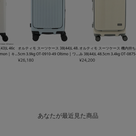
)L 46c
オルティモ スーツケース 38(44)L 48.
オルティモ スーツケース 機内持ち
emon | キ
5cm 3.9kg
OT-0910-49 Oltimo | ワ
み 38(44)L 48.5cm 3.4kg
OT-0875
リー ファス
ンプッシュオープン キャリーケース
¥
26,180
9 Oltimo｜キャリーケース ハード
¥
24,200
スパンダブル
ハードキャリー ファスナー フロント
ャリー ファスナー フロントオープ
象】
オープン TSロック搭載 エキスパンダ
TSロック搭載 エキスパンダブル 
ブル 拡張 ワンタッチストッパー 機内
ワンタッチストッパー【トラベル
持ち込み【トラベルフェア対象】
ェア対象】
あなたが最近見た商品