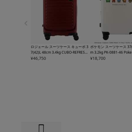
ロジェール スーツケース キューボ 3
ポケモン スーツケース 37(43
7(42)L 48cm 3.4kg
CUBO-REFRESH-
m 3.2kg
PK-0881-46 Pok
S LOJEL | キャリーケース キャリーバ
¥
46,750
ャリーケース ハードキャ
¥
18,700
ッグ フロントオープン 拡張機能 エキ
ナー TSロック搭載 エキ
スパンダブル TSAロック搭載【トラ
拡張【トラベルフェア対
ベルフェア対象】