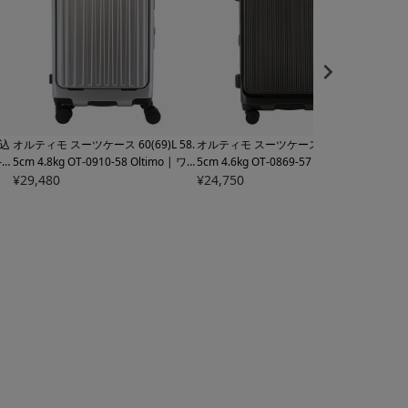
込
オルティモ スーツケース 60(69)L 58.
オルティモ スーツケース 59(67)L 57.
ロジ
-4
5cm 4.8kg
OT-0910-58 Oltimo | ワ
5cm 4.6kg
OT-0869-57 Oltimo | キ
0(77
キ
ンプッシュオープン キャリーケース
¥
29,480
ャリーケース ハードキャリー ファス
¥
24,750
M L
¥
54,
ン
ハードキャリー ファスナー フロント
ナー フロントオープン TSロック搭載
バッ
拡張
オープン TSロック搭載 エキスパンダ
エキスパンダブル 拡張 ワンタッチス
SA
フ
ブル 拡張 ワンタッチストッパー【ト
トッパー【トラベルフェア対象】
象】
ラベルフェア対象】