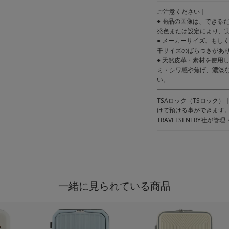
ご注意ください｜
● 商品の画像は、できる
発色または設定により、
● メーカーサイズ、もし
干サイズのばらつきがあ
● 天然皮革・素材を使用
ミ・シワ感や焦げ、濃淡
い。
TSAロック（TSロック
けて預ける事ができます。
TRAVELSENTRY社が
一緒に見られている商品