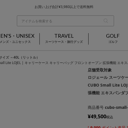
お買い上げ合計¥3,980以上で送料無料
基本配送料 ¥550(沖縄・離島を除く)
当日～翌営業日を目安に順次発送（一部お取り寄せ商品を除く）
EN'S・UNISEX
TRAVEL
GOLF
メンズ・ユニセックス
スーツケース・旅行グッズ
ゴルフ
Sサイズ ～40L（リットル）
BO Small Lite LOJEL | キャリーケース キャリーバッグ フロントオープン 拡張
店舗受取対象
ロジェール スーツケース キ
CUBO Small Li
張機能 エキスパンダ
商品番号
cubo-small-
¥
49,500
税込
[
9,000
ポイント進呈 