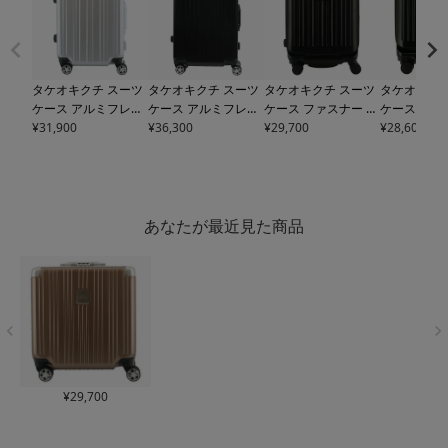
タケオキクチ スーツ
タケオキクチ スーツ
タケオキクチ スーツ
タケオキクチ
ケース アルミフレー
ケース アルミフレー
ケース ファスナー C
ケース ファ
ム DAJ002
¥
31,900
TAKEO KI
ム DAJ003
¥
36,300
TAKEO KI
TY002
¥
29,700
TAKEO KIKUC
TY001
¥
28,600
TAKE
KUCHI 36L 3.5kg SS
KUCHI 65L 4.4kg M
HI 32L 3.1kg SSサイ
HI 22L 2.8
サイズ ビジネス 軽量
サイズ ビジネス 軽量
ズ ビジネス 軽量 キ
ズ ビジネス 
キャリーケース キャ
キャリーケース キャ
ャリーケース キャリ
ャリーケース
リーバッグ【トラベ
リーバッグ【トラベ
ーバッグ【トラベル
ーバッグ【
ルフェア対象】
ルフェア対象】
フェア対象】
フェア対象
あなたが最近見た商品
¥
29,700