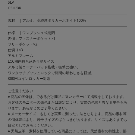
SLV
GSH/BR
素材 ｜アルミ、高純度ポリカーボネイト100%
仕様 ｜ワンプッシュ式開閉
内側：ファスナーポケット×1
フリーポケット×2
仕切り×3
アルミフレーム
LCC機内持ち込み可能サイズ
アルミ製コーナーパッド搭載・衝撃に強い。
ワンタッチプッシュロックで開閉の煩わしさを軽減。
300円コインロッカー対応
ご注意ください｜
● 商品の画像は、できるだけ商品に近いカラーにて掲載をしております。
お客様のモニターの発色または設定により、実際の色味と異なる場合もあ
ります。あらかじめご了承ください。
● メーカーサイズ、もしくは実際に測った寸法となります。商品の素材等
の個体差により、若干サイズのばらつきがあります。サイズはあくまでも
目安としてお考えください。
● 天然皮革・素材を使用している商品によっては、天然素材の特性上、部