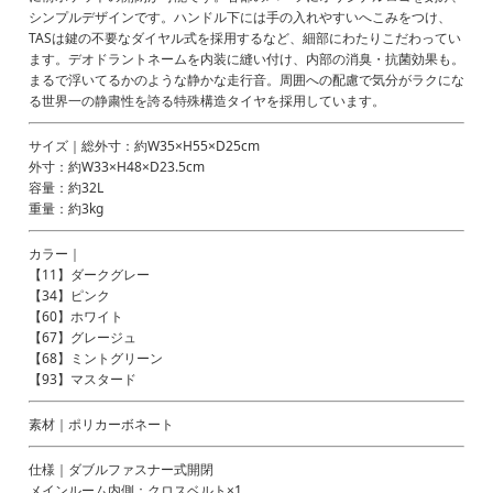
シンプルデザインです。ハンドル下には手の入れやすいへこみをつけ、
TASは鍵の不要なダイヤル式を採用するなど、細部にわたりこだわってい
ます。デオドラントネームを内装に縫い付け、内部の消臭・抗菌効果も。
まるで浮いてるかのような静かな走行音。周囲への配慮で気分がラクにな
る世界一の静粛性を誇る特殊構造タイヤを採用しています。
サイズ｜総外寸：約W35×H55×D25cm
外寸：約W33×H48×D23.5cm
容量：約32L
重量：約3kg
カラー｜
【11】ダークグレー
【34】ピンク
【60】ホワイト
【67】グレージュ
【68】ミントグリーン
【93】マスタード
素材｜ポリカーボネート
仕様｜ダブルファスナー式開閉
メインルーム内側：クロスベルト×1