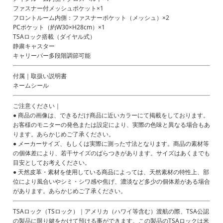
ファスナー付メッシュポケット×1
フロントルーム内側：ファスナーポケット（メッシュ）×2
PCポケット（約W30×H28cm）×1
TSAロック搭載（ダイヤル式）
静粛キャスター
キャリーバー多段階調節可能
付属｜取扱い説明書
ネームシール
ご注意ください｜
● 商品の画像は、できるだけ商品に近いカラーにて掲載をしております。
お客様のモニターの発色または設定により、実際の色味と異なる場合もあ
ります。あらかじめご了承ください。
● メーカーサイズ、もしくは実際に測った寸法となります。商品の素材等
の個体差により、若干サイズのばらつきがあります。サイズはあくまでも
目安としてお考えください。
● 天然皮革・素材を使用している商品によっては、天然素材の特性上、部
位により風合いやシミ・シワ感や焦げ、濃淡など多少の個体差がある場合
があります。あらかじめご了承ください。
TSAロック（TSロック）｜アメリカ（ハワイ等含む）渡航の際、TSA公認
の製品に限り鍵をかけて預ける事ができます。この製品のTSAロックは米