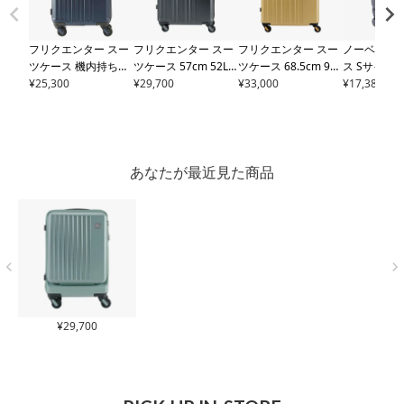
フリクエンター スー
フリクエンター スー
フリクエンター スー
ノーベル ス
ツケース 機内持ち込
ツケース 57cm 52L
ツケース 68.5cm 98L
ス Sサイズ
み 48cm 33L メンズ
¥
25,300
メンズ レディース
¥
29,700
1-
メンズ レディース
¥
33,000
1-
込み可能 32L
¥
17,380
レディース
FREQUE
252 FREQUENTER LI
253 FREQUENTER LI
3.4kg 9993
NTER LIEVE リエーヴ
EVE リエーヴェ｜静
EVE リエーヴェ｜大
キャリーケー
ェ 1-250 ビジネスキ
音 軽量 消臭 抗菌 TS
容量 静音 軽量 消臭
リーバッグ 
ャリー 静音 軽量 TSA
Aロック 旅行 出張
抗菌 TSAロック 旅行
オープン ド
ロック【トラベルフ
【トラベルフェア対
出張【トラベルフェ
ルダー TS
あなたが最近見た商品
ェア対象】
象】
ア対象】
載 旅行 ビジ
張 マットフ
ープンキャ
ラベルフェ
¥
29,700