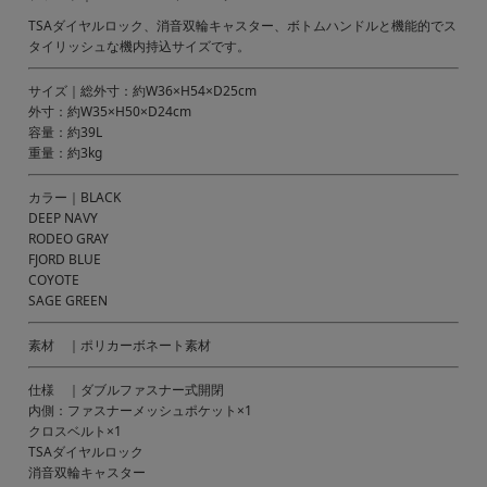
TSAダイヤルロック、消音双輪キャスター、ボトムハンドルと機能的でス
タイリッシュな機内持込サイズです。
サイズ｜総外寸：約W36×H54×D25cm
外寸：約W35×H50×D24cm
容量：約39L
重量：約3kg
カラー｜BLACK
DEEP NAVY
RODEO GRAY
FJORD BLUE
COYOTE
SAGE GREEN
素材 ｜ポリカーボネート素材
仕様 ｜ダブルファスナー式開閉
内側：ファスナーメッシュポケット×1
クロスベルト×1
TSAダイヤルロック
消音双輪キャスター