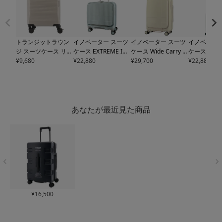
トランジットラウン
イノベーター スーツ
イノベーター スーツ
イノベーター
ジ スーツケース リッ
ケース EXTREME INV
ケース Wide Carry I
ケース 33L 4
プル ripple 機内持ち
¥
9,680
20 機内持ち込み 軽量
¥
22,880
NV111 軽量 38L 54c
¥
29,700
TSAロック
¥
22,880
込み 34L 46cm 3kg 3
33L 43cm 3kg
innov
m 3.4kg
innovator キ
機内持ち込
泊
10261TRANSIT L
ator キャリーケース
ャリーケース キャリ
M innovat
OUNGE キャリーバ
キャリーバッグ TSA
ーバッグ TSAロック
ク搭載 鏡面
ッグ キャリーケース
ロック搭載 2年保証
搭載 2年保証【トラ
【トラベル
フットストッパー TS
【トラベルフェア対
ベルフェア対象】
象】
あなたが最近見た商品
Aロック搭載 1年保証
象】
【トラベルフェア対
象】
¥
16,500