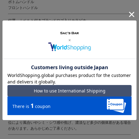
ボトムハンドル
フロントハンドル
付属 ｜ベルト付きブランドロゴ入りカラビナ
大容量ブランドロゴ入り収納袋(約55×40cm)
ブランドロゴ入り収納ポーチ(約18×21cm)
備考 ｜※機内持込サイズは、各航空会社によりことなりますので、事前
のご確認をお勧め致します。
※ダイヤルロック仕様の為、カギは付属しません。
2年保証
ご注意ください｜
● 商品の画像は、できるだけ商品に近いカラーにて掲載をしております。
お客様のモニターの発色または設定により、実際の色味と異なる場合もあ
ります。あらかじめご了承ください。
● メーカーサイズ、もしくは実際に測った寸法となります。商品の素材等
の個体差により、若干サイズのばらつきがあります。サイズはあくまでも
目安としてお考えください。
● 天然皮革・素材を使用している商品によっては、天然素材の特性上、部
位により風合いやシミ・シワ感や焦げ、濃淡など多少の個体差がある場合
があります。あらかじめご了承ください。