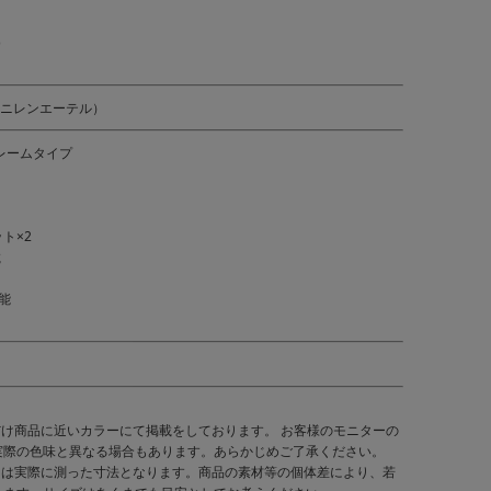
)
ェニレンエーテル）
レームタイプ
ト×2
載
能
だけ商品に近いカラーにて掲載をしております。 お客様のモニターの
実際の色味と異なる場合もあります。あらかじめご了承ください。
くは実際に測った寸法となります。商品の素材等の個体差により、若