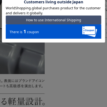
干サイズのばらつきがあ
● 天然皮革・素材を使用
ミ・シワ感や焦げ、濃淡
い。
TSAロック（TSロック
けて預ける事ができます。
TRAVELSENTRY社が