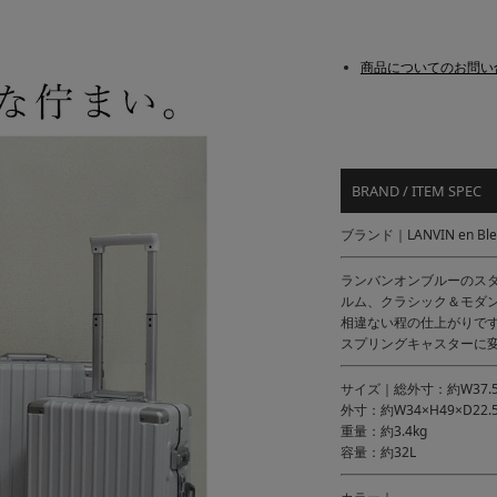
商品についてのお問い
BRAND / ITEM SPEC
ブランド｜LANVIN en 
ランバンオンブルーのス
ルム、クラシック＆モダ
相違ない程の仕上がりで
スプリングキャスターに
サイズ｜総外寸：約W37.5×
外寸：約W34×H49×D22.
重量：約3.4kg
容量：約32L