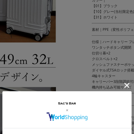
カラー｜
【01】ブラック
【10】グレー(当社限定色
【31】ホワイト
素材｜PPE（変性ポリフ
仕様｜ハードキャリー フ
ワンタッチボタン式開閉
仕切り幕×2
クロスベルト×2
メッシュファスナーポケッ
ダイヤル式TSAロック搭
4輪キャスター
キャリーバー3段階調節可
機内持ち込み可能サイズ
付属｜汚れ防止カバー
ご注意ください｜
● 商品の画像は、できる
発色または設定により、
● メーカーサイズ、もし