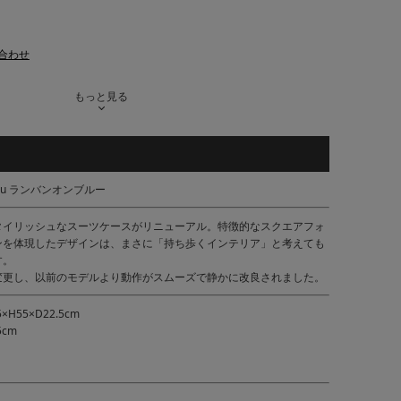
合わせ
もっと見る
Bleu ランバンオンブルー
タイリッシュなスーツケースがリニューアル。特徴的なスクエアフォ
ンを体現したデザインは、まさに「持ち歩くインテリア」と考えても
す。
変更し、以前のモデルより動作がスムーズで静かに改良されました。
H55×D22.5cm
5cm