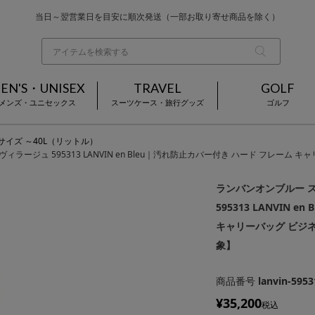
お買い上げ合計¥3,980以上で送料無料
基本配送料 ¥550(沖縄・離島を除く)
当日～翌営業日を目安に順次発送（一部お取り寄せ商品を除く）
EN'S・UNISEX
TRAVEL
GOLF
メンズ・ユニセックス
スーツケース・旅行グッズ
ゴルフ
Sサイズ ～40L（リットル）
g ヴィラージュ 595313 LANVIN en Bleu｜汚れ防止カバー付き ハード フレー
ランバンオンブルー スー
595313 LANVIN
キャリーバッグ ビジネ
象】
商品番号
lanvin-5953
¥
35,200
税込