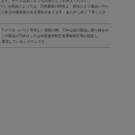
ります。サイズはあくまでも目安としてお考えください。
している商品によっては、天然素材の特性上、部位により風合いやシ
など多少の個体差がある場合があります。あらかじめご了承くださ
）｜アメリカ（ハワイ等含む）渡航の際、TSA公認の製品に限り鍵をか
この製品のTSAロックは米国連邦航空省運輸保安局が認定し
管理・運営しているシステムです。