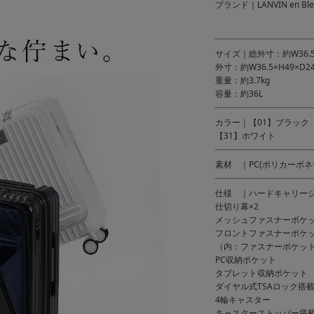
ブランド｜LANVIN en 
サイズ｜総外寸：約W36.5×
外寸：約W36.5×H49×D24
重量：約3.7kg
容量：約36L
カラー｜【01】ブラック
【31】ホワイト
素材 ｜PC(ポリカーボネ
仕様 ｜ハードキャリー
仕切り幕×2
メッシュファスナーポケッ
フロントファスナーポケ
（内：ファスナーポケット
PC収納ポケット
タブレット収納ポケット
ダイヤル式TSAロック搭
4輪キャスター
キャスターストッパー搭