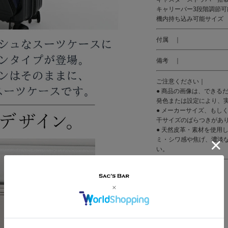
キャリーバー3段階調節可
機内持ち込み可能サイズ
付属 ｜
備考 ｜
ご注意ください｜
● 商品の画像は、できる
発色または設定により、
● メーカーサイズ、もし
干サイズのばらつきがあ
● 天然皮革・素材を使用
ミ・シワ感や焦げ、濃淡
い。