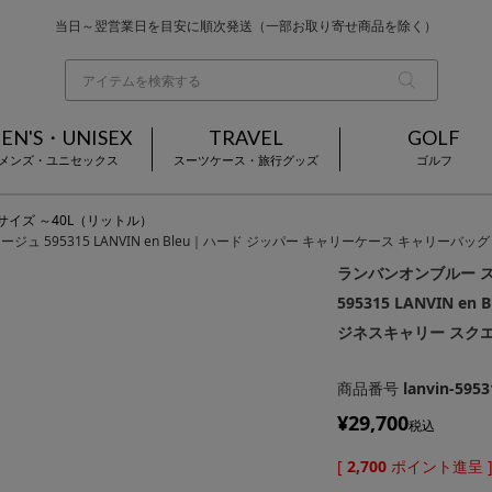
お買い上げ合計¥3,980以上で送料無料
基本配送料 ¥550(沖縄・離島を除く)
当日～翌営業日を目安に順次発送（一部お取り寄せ商品を除く）
EN'S・UNISEX
TRAVEL
GOLF
メンズ・ユニセックス
スーツケース・旅行グッズ
ゴルフ
Sサイズ ～40L（リットル）
ージュ 595315 LANVIN en Bleu｜ハード ジッパー キャリーケース キャリ
ランバンオンブルー ス
595315 LANVIN
ジネスキャリー スクエ
商品番号
lanvin-5953
¥
29,700
税込
[
2,700
ポイント進呈 