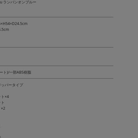
Bleu ランバンオンブルー
H54×D24.5cm
.5cm
ート)/一部ABS樹脂
ジッパータイプ
ト×4
ット
×2
載
載