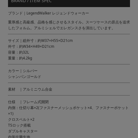
BRAND / ITEM SPEC
ブランド｜LegendWalker レジェンドウォーカー
重厚感と高級感、品格を感じさせるスタイル。スーツケースの原点を追求
したフォルム。アルミシェルでエレガンスさを演出しています。
サイズ｜総外寸：約W37×H55×D21cm
外寸：約W34×H49×D21cm
容量：約32L
重量：約4.2kg
カラー｜シルバー
シャンパンゴールド
素材 ｜アルミニウム合金
仕様 ｜フレーム式開閉
内側：仕切り幕×2(ファスナーメッシュポケット×4、ファスナーポケット
×1)
クロスベルト×2
TSロック搭載
ダブルキャスター
内装抗菌生地