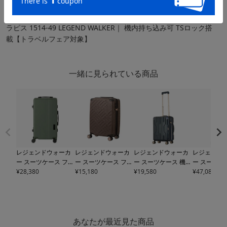
キャリーケース 1～3泊 SSサイズ ～40L（リットル）
レジェンドウォーカー スーツケース フレーム 32L 55cm 4.2kg
ラピス 1514-49 LEGEND WALKER｜ 機内持ち込み可 TSロック搭
載【トラベルフェア対象】
一緒に見られている商品
レジェンドウォーカ
レジェンドウォーカ
レジェンドウォーカ
レジェンド
ー スーツケース フレ
ー スーツケース ファ
ー スーツケース 機内
ー スーツケ
ーム 36L 55cm 3.9kg
¥
28,380
スナー 38(46)L 55cm
¥
15,180
持ち込み 41L 46cm 3
¥
19,580
持ち込み 35L
¥
47,080
チャレンジャー
5114
2.9kg デッキ
5514-4
kg SPATHA
5109-46
3.6kg CRUI
-48 LEGEND WALKE
9 LEGEND WALKER
LEGEND WALKER｜
-48 LEGEN
R｜機内持ち込み可 T
｜機内持ち込み可 TS
ハード ファスナー キ
R｜ハード 
Sロック搭載【トラベ
ロック搭載 拡張 エキ
ャリーケース キャリ
キャリーケー
ルフェア対象】
スパンダブル【トラ
ーバッグ 軽量 拡張
リーバッグ 
あなたが最近見た商品