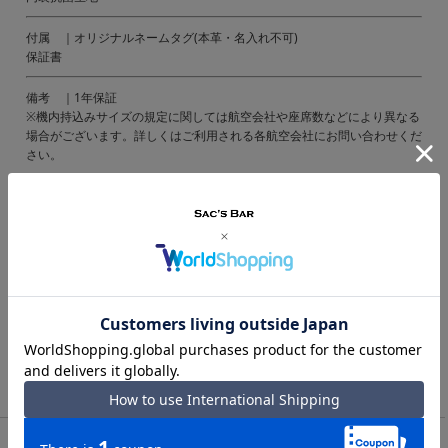
付属 ｜オリジナルネームタグ(本革・名入れ不可)
保証書
備考 ｜1年保証
※機内持込みサイズの規定に関しては航空会社や座席数などにより異なる
場合がございます。詳しくはご利用される各航空会社にお問い合わせくだ
さい。
ご注意ください｜
● 商品の画像は、できるだけ商品に近いカラーにて掲載をしております。
お客様のモニターの発色または設定により、実際の色味と異なる場合もあ
ります。あらかじめご了承ください。
● メーカーサイズ、もしくは実際に測った寸法となります。商品の素材等
の個体差により、若干サイズのばらつきがあります。サイズはあくまでも
目安としてお考えください。
● 天然皮革・素材を使用している商品によっては、天然素材の特性上、部
位により風合いやシミ・シワ感や焦げ、濃淡など多少の個体差がある場合
があります。あらかじめご了承ください。
TOP
キャリーケース・スーツケース