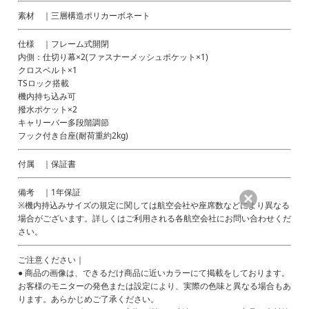
素材 ｜三層構造ポリカーボネート
仕様 ｜フレーム式開閉
内側：仕切り幕×2(ファスナーメッシュポケット×1)
クロスベルト×1
TSロック搭載
機内持ち込み可
撥水ポケット×2
キャリーバー多段階調節
フック付き台座(耐荷重約2kg)
付属 ｜保証書
備考 ｜1年保証
※機内持込みサイズの規定に関しては航空会社や座席数などにより異なる
場合がございます。詳しくはご利用される各航空会社にお問い合わせくだ
さい。
ご注意ください｜
● 商品の画像は、できるだけ商品に近いカラーにて掲載をしております。
お客様のモニターの発色または設定により、実際の色味と異なる場合もあ
ります。あらかじめご了承ください。