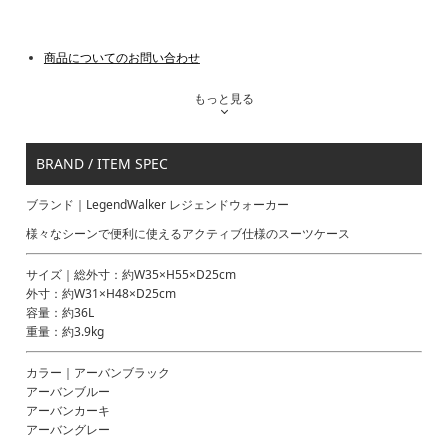
商品についてのお問い合わせ
もっと見る
BRAND / ITEM SPEC
ブランド｜LegendWalker レジェンドウォーカー
様々なシーンで便利に使えるアクティブ仕様のスーツケース
サイズ｜総外寸：約W35×H55×D25cm
外寸：約W31×H48×D25cm
容量：約36L
重量：約3.9kg
カラー｜アーバンブラック
アーバンブルー
アーバンカーキ
アーバングレー