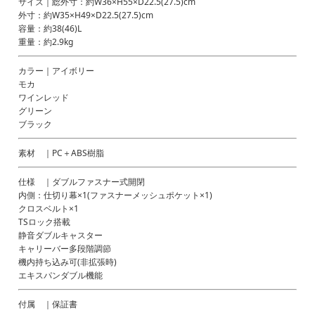
サイズ｜総外寸：約W36×H55×D22.5(27.5)cm
外寸：約W35×H49×D22.5(27.5)cm
容量：約38(46)L
重量：約2.9kg
カラー｜アイボリー
モカ
ワインレッド
グリーン
ブラック
素材 ｜PC＋ABS樹脂
仕様 ｜ダブルファスナー式開閉
内側：仕切り幕×1(ファスナーメッシュポケット×1)
クロスベルト×1
TSロック搭載
静音ダブルキャスター
キャリーバー多段階調節
機内持ち込み可(非拡張時)
エキスパンダブル機能
付属 ｜保証書