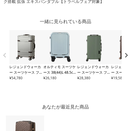
ク搭載 拡張 エキスパンダブル【トラベルフェア対象】
一緒に見られている商品
レジェンドウォーカ
オルティモ スーツケ
レジェンドウォーカ
レジェンド
ー スーツケース フレ
ース 38(44)L 48.5cm
ー スーツケース フレ
ー スーツケ
ーム 32L 55cm 4.2kg
¥
54,780
3.9kg
¥
26,180
OT-0910-49 Ol
ーム 36L 55cm 3.9kg
¥
28,380
スナー デッキ 
¥
19,580
ラピス
1514-49 LEG
timo | ワンプッシュ
チャレンジャー
5114
10)L 75cm 4
END WALKER｜ 機内
オープン キャリーケ
-48 LEGEND WALKE
4-69 LEGE
持ち込み可 TSロック
ース ハードキャリー
R｜機内持ち込み可 T
ER｜TSロッ
搭載【トラベルフェ
ファスナー フロント
Sロック搭載【トラベ
張 エキスパ
ア対象】
オープン TSロック搭
ルフェア対象】
【トラベル
あなたが最近見た商品
載 エキスパンダブル
象】
拡張 ワンタッチスト
ッパー 機内持ち込み
【トラベルフェア対