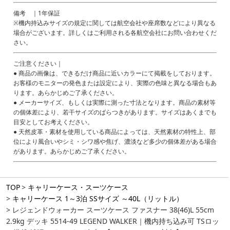
備考 ｜1年保証
※機内持込みサイズの規定に関しては航空会社や座席数などにより異なる
場合がございます。詳しくはご利用される各航空会社にお問い合わせくだ
さい。
ご注意ください｜
● 商品の画像は、できるだけ商品に近いカラーにて掲載をしております。
お客様のモニターの発色または設定により、実際の色味と異なる場合もあ
ります。あらかじめご了承ください。
● メーカーサイズ、もしくは実際に測った寸法となります。商品の素材等
の個体差により、若干サイズのばらつきがあります。サイズはあくまでも
目安としてお考えください。
● 天然皮革・素材を使用している商品によっては、天然素材の特性上、部
位により風合いやシミ・シワ感や焦げ、濃淡など多少の個体差がある場合
があります。あらかじめご了承ください。
TOP
キャリーケース・スーツケース
キャリーケース 1～3泊 SSサイズ ～40L（リットル）
レジェンドウォーカー スーツケース ファスナー 38(46)L 55cm
2.9kg デッキ 5514-49 LEGEND WALKER｜機内持ち込み可 TSロッ