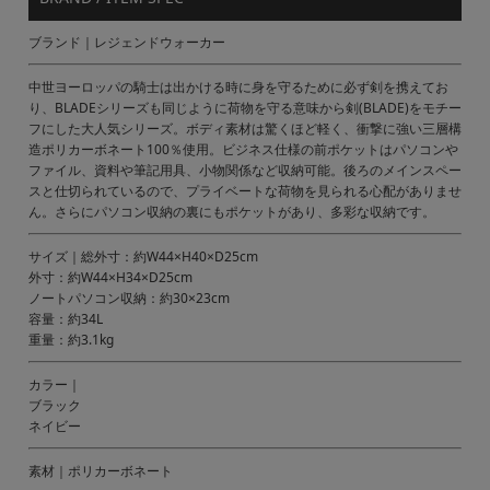
ブランド｜レジェンドウォーカー
中世ヨーロッパの騎士は出かける時に身を守るために必ず剣を携えてお
り、BLADEシリーズも同じように荷物を守る意味から剣(BLADE)をモチー
フにした大人気シリーズ。ボディ素材は驚くほど軽く、衝撃に強い三層構
造ポリカーボネート100％使用。ビジネス仕様の前ポケットはパソコンや
ファイル、資料や筆記用具、小物関係など収納可能。後ろのメインスペー
スと仕切られているので、プライベートな荷物を見られる心配がありませ
ん。さらにパソコン収納の裏にもポケットがあり、多彩な収納です。
サイズ｜総外寸：約W44×H40×D25cm
外寸：約W44×H34×D25cm
ノートパソコン収納：約30×23cm
容量：約34L
重量：約3.1kg
カラー｜
ブラック
ネイビー
素材｜ポリカーボネート