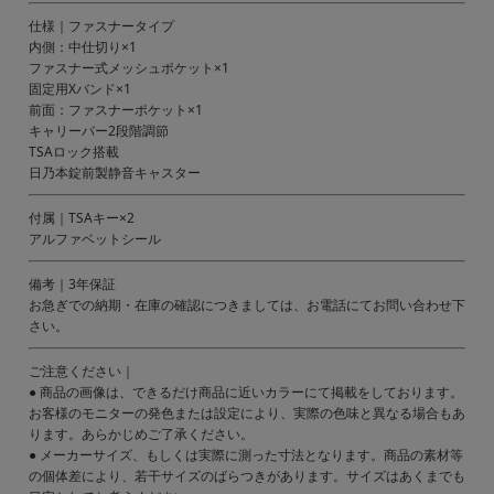
仕様｜ファスナータイプ
内側：中仕切り×1
ファスナー式メッシュポケット×1
固定用Xバンド×1
前面：ファスナーポケット×1
キャリーバー2段階調節
TSAロック搭載
日乃本錠前製静音キャスター
付属｜TSAキー×2
アルファベットシール
備考｜3年保証
お急ぎでの納期・在庫の確認につきましては、お電話にてお問い合わせ下
さい。
ご注意ください｜
● 商品の画像は、できるだけ商品に近いカラーにて掲載をしております。
お客様のモニターの発色または設定により、実際の色味と異なる場合もあ
ります。あらかじめご了承ください。
● メーカーサイズ、もしくは実際に測った寸法となります。商品の素材等
の個体差により、若干サイズのばらつきがあります。サイズはあくまでも