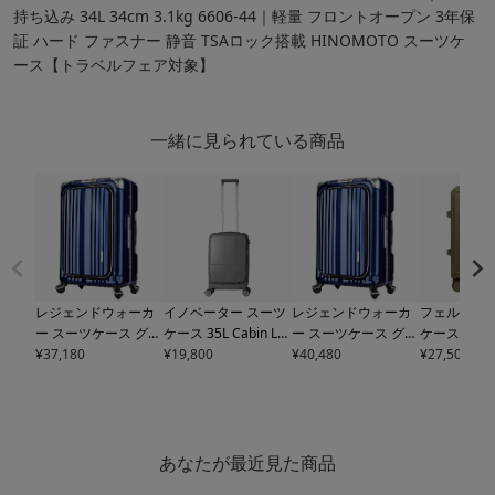
持ち込み 34L 34cm 3.1kg 6606-44｜軽量 フロントオープン 3年保
証 ハード ファスナー 静音 TSAロック搭載 HINOMOTO スーツケ
ース【トラベルフェア対象】
一緒に見られている商品
レジェンドウォーカ
イノベーター スーツ
レジェンドウォーカ
フェルマーレ
ー スーツケース グラ
ケース 35L Cabin LC
ー スーツケース グラ
ケース 機内
ン｜機内持ち込み 38
¥
37,180
C 55cm 2.9kg
¥
19,800
iv-18 i
ン｜56L 58cm 4.4kg
¥
40,480
33L 54.5cm
¥
27,500
L 50cm 3.8kg 6603-5
nnovator キャリーケ
6603-58｜軽量 フロ
01 Ferma
0｜軽量 フロントオ
ース キャリーバッグ
ントオープン 3年保
ーケース ハ
ープン 3年保証 ハー
機内持ち込み TSAロ
証 ハード フレーム
リー フレー
ド フレーム 静音 TSA
ック搭載 フロントオ
静音 TSAロック搭載
ャスター ス
ロック搭載 HINOMO
ープン カップホルダ
HINOMOTO【トラベ
搭載 TSA
あなたが最近見た商品
TO【トラベルフェア
ー 静音キャスター 旅
ルフェア対象】
【トラベル