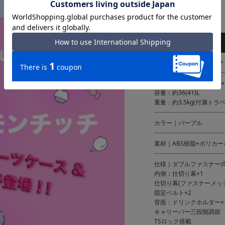
BRAND / ITEM SPEC
ブランド｜しなこ×モンチ
サイズ｜総外寸：約W36×H54
容量：約36(41)L
重量：約3.5kg(付属トラ
カラー｜パープル
素材｜ABS樹脂+ポリカ
仕様｜ダブルファスナー
内側：仕切り幕×1
仕切り幕(ファスナーメッシ
固定ベルト×2
背面：ドリンクホルダー×
キャリーバー三段階調節
TSロック搭載