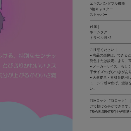
エキスパンダブル機能
8輪キャスター
ストッパー
付属｜
ネームタグ
トラベル袋×2
ご注意ください｜
● 商品の画像は、できる
発色または設定により、
● メーカーサイズ、もし
干サイズのばらつきがあ
● 天然皮革・素材を使用
ミ・シワ感や焦げ、濃淡
い。
TSAロック（TSロック
けて預ける事ができます。
TRAVELSENTRY社が