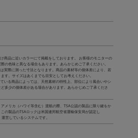
だけ商品に近いカラーにて掲載をしております。 お客様のモニターの
実際の色味と異なる場合もあります。あらかじめご了承ください。
くは実際に測った寸法となります。商品の素材等の個体差により、若
ります。サイズはあくまでも目安としてお考えください。
している商品によっては、天然素材の特性上、部位により風合いやシ
など多少の個体差がある場合があります。あらかじめご了承くださ
）｜アメリカ（ハワイ等含む）渡航の際、TSA公認の製品に限り鍵をか
この製品のTSAロックは米国連邦航空省運輸保安局が認定し
管理・運営しているシステムです。