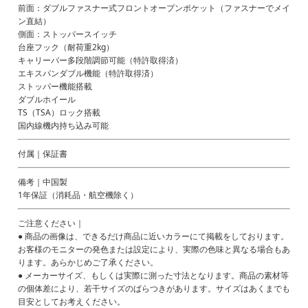
前面：ダブルファスナー式フロントオープンポケット（ファスナーでメイ
ン直結）
側面：ストッパースイッチ
台座フック（耐荷重2kg）
キャリーバー多段階調節可能（特許取得済）
エキスパンダブル機能（特許取得済）
ストッパー機能搭載
ダブルホイール
TS（TSA）ロック搭載
国内線機内持ち込み可能
付属｜保証書
備考｜中国製
1年保証（消耗品・航空機除く）
ご注意ください｜
● 商品の画像は、できるだけ商品に近いカラーにて掲載をしております。
お客様のモニターの発色または設定により、実際の色味と異なる場合もあ
ります。あらかじめご了承ください。
● メーカーサイズ、もしくは実際に測った寸法となります。商品の素材等
の個体差により、若干サイズのばらつきがあります。サイズはあくまでも
目安としてお考えください。