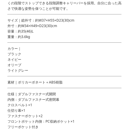
くの段階でストップできる段階調整キャリーバーを採用。自分に合った高
さで快適な姿勢を保つことが可能です。
サイズ｜総外寸：約W37×H55×D23(30)cm
外寸：約W34×H49×D23(30)cm
容量：約35(46)L
重量：約3.6kg
カラー｜
ブラック
ネイビー
オリーブ
ライトグレー
素材｜ポリカーボネート＋ABS樹脂
仕様｜ダブルファスナー式開閉
内側：ダブルファスナー式密閉幕
クロスベルト×1
仕切り幕×1
ファスナーポケット×2
フロントポケット内側：PC収納ポケット×1
フリーポケット付き