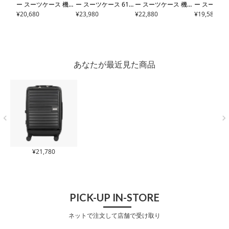
ー スーツケース 機内
ー スーツケース 61L
ー スーツケース 機内
ー スーツケ
持ち込み コインロッ
¥
20,680
54cm 4.3kg 5208-54
¥
23,980
持ち込み 48L 48cm
¥
22,880
持ち込み 41L
¥
19,580
カー対応 32L 38cm
LEGEND WALKER M
3.3kg 5525-48
LEGE
kg SPATHA
3.3kg 5208-38
LEGE
ALIBU｜ハードキャ
ND WALKER BLUE W
LEGEND W
ND WALKER MALIBU
リー ファスナー キャ
HALE｜ハードキャリ
ハード ファ
｜ハードキャリー フ
リーケース キャリー
ー ファスナー キャリ
ャリーケース
ァスナー キャリーケ
バッグ ビジネスキャ
ーケース キャリーバ
ーバッグ 軽
あなたが最近見た商品
ース キャリーバッグ
リー フロントオープ
ッグ ビジネスキャリ
コーナーパ
ビジネスキャリー フ
ン 拡張 ストッパー
ー フロントオープン
ラベルフェ
ロントオープン 拡張
軽量【トラベルフェ
カップホルダー 拡張
ストッパー 軽量【ト
ア対象】
軽量【トラベルフェ
ラベルフェア対象】
ア対象】
¥
21,780
PICK-UP IN-STORE
ネットで注文して店舗で受け取り