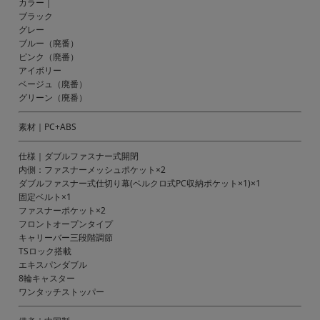
カラー｜
ブラック
グレー
ブルー（廃番）
ピンク（廃番）
アイボリー
ベージュ（廃番）
グリーン（廃番）
素材｜PC+ABS
仕様｜ダブルファスナー式開閉
内側：ファスナーメッシュポケット×2
ダブルファスナー式仕切り幕(ベルクロ式PC収納ポケット×1)×1
固定ベルト×1
ファスナーポケット×2
フロントオープンタイプ
キャリーバー三段階調節
TSロック搭載
エキスパンダブル
8輪キャスター
ワンタッチストッパー