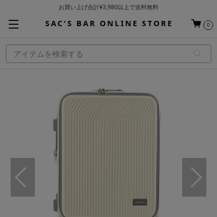
基本配送料 ¥550(沖縄・離島を除く)
当日～翌営業日を目安に順次発送（一部お取り寄せ商品を除く）
0
お買い上げ合計¥3,980以上で送料無料