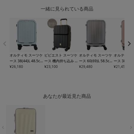
一緒に見られている商品
オルティモ スーツケ
ビビエスト スーツケ
オルティモ スーツケ
オルティモ 
ース 38(44)L 48.5cm
ース 機内持ち込み 30
ース 60(69)L 58.5cm
ース 38L 48.
3.9kg
¥
26,180
OT-0910-49 Ol
(35)L 53cm 3.5kg
¥
23,100
BB
4.8kg
¥
29,480
OT-0910-58 Ol
kg
¥
21,450
OT-0869-
timo | ワンプッシュ
EQ2-003 BIBIEST |
timo | ワンプッシュ
o | キャリ
オープン キャリーケ
キャリーケース ハー
オープン キャリーケ
ハードキャリ
ース ハードキャリー
ドキャリー ファスナ
ース ハードキャリー
スナー フロ
ファスナー フロント
ー フロントオープン
ファスナー フロント
プン TSロッ
オープン TSロック搭
TSロック搭載 エキス
オープン TSロック搭
ンタッチス
あなたが最近見た商品
載 エキスパンダブル
パンダブル 拡張 ヘア
載 エキスパンダブル
【トラベル
拡張 ワンタッチスト
アイロンケース スー
拡張 ワンタッチスト
象】
ッパー 機内持ち込み
ツケースベルト付き
ッパー【トラベルフ
【トラベルフェア対
キャスターストッパ
ェア対象】
象】
ー付き【トラベルフ
ェア対象】