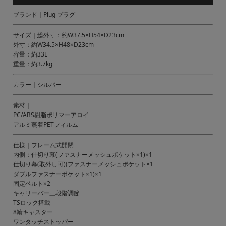
ブランド｜Plug プラグ
サイズ｜総外寸：約W37.5×H54×D23cm
外寸：約W34.5×H48×D23cm
容量：約33L
重量：約3.7kg
カラー｜シルバー
素材｜
PC/ABS樹脂ポリマーアロイ
アルミ蒸着PETフィルム
仕様｜フレーム式開閉
内側：仕切り幕(ファスナーメッシュポケット×1)×1
仕切り幕(取外し可)(ファスナーメッシュポケット×1
ダブルファスナーポケット×1)×1
固定ベルト×2
キャリーバー三段階調節
TSロック搭載
8輪キャスター
ワンタッチストッパー