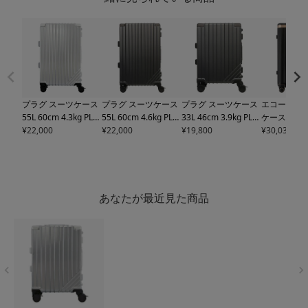
プラグ スーツケース
プラグ スーツケース
プラグ スーツケース
エコーラック
55L 60cm 4.3kg
PLG
55L 60cm 4.6kg
PLG
33L 46cm 3.9kg
PLG
ケース 73L 6
T1-002 PLUG | キャ
¥
22,000
T-106 PLUG | キャリ
¥
22,000
T-105 PLUG | キャリ
¥
19,800
3kg
¥
30,030
PC142Y
リーケース ハード フ
ーケース ハード フレ
ーケース ハード フレ
LAC | キ
レームタイプ TSロッ
ームタイプ TSロック
ームタイプ TSロック
ス ハードキ
ク搭載 ストッパー搭
搭載【トラベルフェ
搭載【トラベルフェ
ァスナー T
載【トラベルフェア
ア対象】
ア対象】
載【トラベ
対象】
対象】
あなたが最近見た商品