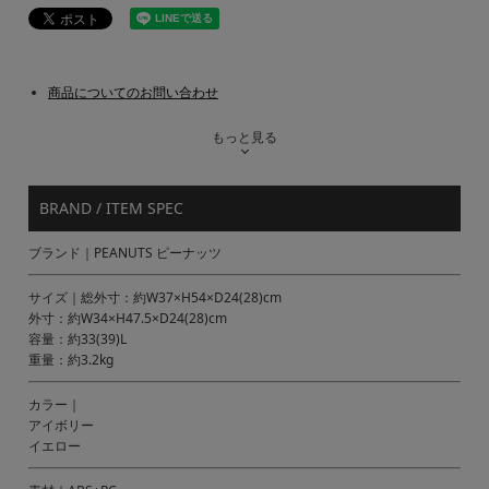
商品についてのお問い合わせ
もっと見る
BRAND / ITEM SPEC
ブランド｜PEANUTS ピーナッツ
サイズ｜総外寸：約W37×H54×D24(28)cm
外寸：約W34×H47.5×D24(28)cm
容量：約33(39)L
重量：約3.2kg
カラー｜
アイボリー
イエロー