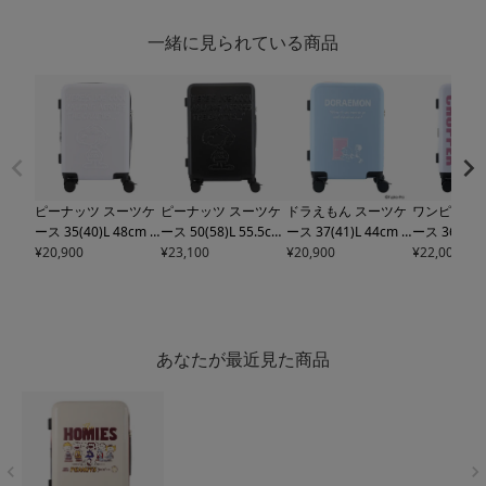
一緒に見られている商品
ピーナッツ スーツケ
ピーナッツ スーツケ
ドラえもん スーツケ
ワンピース 
ース 35(40)L 48cm 3.
ース 50(58)L 55.5cm
ース 37(41)L 44cm 3.
ース 36(41)L
4kg
¥
20,900
PN-048 PEANUT
3.8kg
¥
23,100
PN-049 PEAN
6kg
¥
20,900
DOR-014 DORAE
8kg
¥
22,000
ONE-00
S | キャリーケース
UTS | キャリーケー
MON | キャリーケー
ECE | キ
ハードキャリー ファ
ス ハードキャリー フ
ス ハードキャリー フ
ス ハードキ
スナー TSロック搭載
ァスナー TSロック搭
ァスナー TSロック搭
ァスナー T
拡張 エキスパンダブ
載 拡張 エキスパンダ
載 拡張 エキスパンダ
載 拡張 エ
ル ドリンクホルダー
ブル ドリンクホルダ
ブル ワンタッチスト
ブル ドリン
あなたが最近見た商品
ワンタッチストッパ
ー ワンタッチストッ
ッパー ポーチ付き
ー ワンタッ
ー 巾着付き スヌーピ
パー 巾着付き スヌー
【トラベルフェア対
パー ポーチ
ー【トラベルフェア
ピー【トラベルフェ
象】
ラベルフェ
対象】
ア対象】