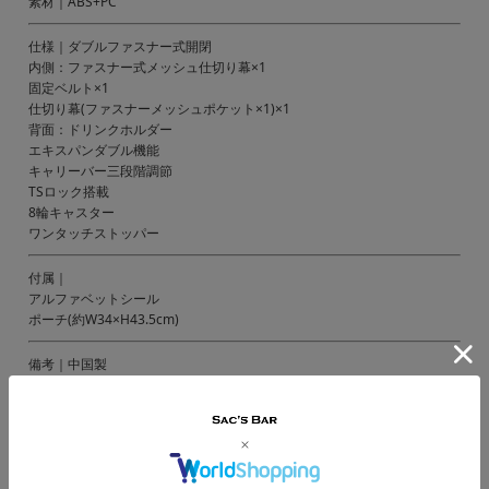
素材｜ABS+PC
仕様｜ダブルファスナー式開閉
内側：ファスナー式メッシュ仕切り幕×1
固定ベルト×1
仕切り幕(ファスナーメッシュポケット×1)×1
背面：ドリンクホルダー
エキスパンダブル機能
キャリーバー三段階調節
TSロック搭載
8輪キャスター
ワンタッチストッパー
付属｜
アルファベットシール
ポーチ(約W34×H43.5cm)
備考｜中国製
ご注意ください｜
● 商品の画像は、できるだけ商品に近いカラーにて掲載をしております。
お客様のモニターの発色または設定により、実際の色味と異なる場合もあ
ります。あらかじめご了承ください。