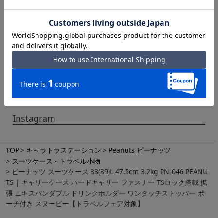
● メーカーサイズ、もしくは実際に測った寸法となります。商品の素材等
の個体差により、若干サイズのばらつきがあります。サイズはあくまでも
目安としてお考えください。
● 天然皮革・素材を使用している商品によっては、天然素材の特性上、部
位により風合いやシミ・シワ感や焦げ、濃淡など多少の個体差がある場合
があります。あらかじめご了承ください。
TSAロック（TSロック）｜アメリカ（ハワイ等含む）渡航の際、TSA公認
の製品に限り鍵をかけて預ける事ができます。この製品のTSAロックは米
国連邦航空省運輸保安局が認定しTRAVELSENTRY社が管理・運営してい
るシステムです。
Instagram
TOP
キャラトラステーション
Peanuts ピーナッツ
スーツケース・トラベル小物
ピーナッツ スーツケース 33(39)L 47.5cm 3.2kg PN-046 PEANU
TS | キャリーケース ハードキャリー ファスナー TSロック搭載 拡
張 エキスパンダブル ドリンクホルダー ワンタッチストッパー ポ
ーチ付き スヌーピー【トラベルフェア対象】