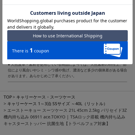
備考 ｜※このスーツケースのTSAロックはダイヤルコンビネーションロ
ックです。鍵穴は、TS職員が緊急の際に解錠して検査を行うためのもの
であり、差し込み式のキーは付属しておりません。
ご注意ください｜
● 商品の画像は、できるだけ商品に近いカラーにて掲載をしております。
お客様のモニターの発色または設定により、実際の色味と異なる場合もあ
ります。あらかじめご了承ください。
● メーカーサイズ、もしくは実際に測った寸法となります。商品の素材等
の個体差により、若干サイズのばらつきがあります。サイズはあくまでも
目安としてお考えください。
● 天然皮革・素材を使用している商品によっては、天然素材の特性上、部
位により風合いやシミ・シワ感や焦げ、濃淡など多少の個体差がある場合
があります。あらかじめご了承ください。
TOP
キャリーケース・スーツケース
キャリーケース 1～3泊 SSサイズ ～40L（リットル）
エーストーキョー スーツケース 21L 45cm 2.5kg パリセイド3Z
機内持ち込み 06911 ace.TOKYO | TSAロック搭載 機内持ち込み
キャスターストッパー 抗菌生地【トラベルフェア対象】