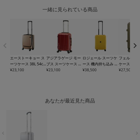
一緒に見られている商品
エーストーキョー ス
アジアラゲージ モー
ロジェール スーツケ
フェルマーレ
ーツケース 38L 54c
ブス スーツケース 機
ース 機内持ち込み 37
ケース 機内
m 3.2kg コーナース
¥
23,100
内持ち込み 38L 47c
¥
23,100
L 48.5cm Voja
¥
38,500
VOJA-
33L 54.5cm
¥
27,500
トーン2Z 機内持ち込
m 2.8kg
MBC-1909-
S LOJEL｜TSAロック
01 Ferma
み
06863 ace.TOKYO
18 mobus×A.L.I｜ハ
搭載 キャリーバッグ
ーケース ハ
| TSAロック搭載 エ
ード ファスナー キャ
キャリーケース【ト
リー フレー
キスパンダブル フロ
リーバッグ キャリー
ラベルフェア対象】
ャスター ス
ントポケット 双輪キ
ケース 拡張 TSAロッ
搭載 TSA
あなたが最近見た商品
ャスター【トラベル
ク搭載【トラベルフ
【トラベル
フェア対象】
ェア対象】
象】