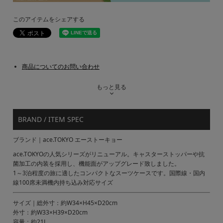
このアイテムをシェアする
商品についてのお問い合わせ
もっと見る
BRAND / ITEM SPEC
ブランド｜ace.TOKYO エーストーキョー
ace.TOKYOの人気シリーズがリニューアル。キャスターストッパーや抗
菌加工の内装を採用し、機能面がアップグレード致しました。
1～3泊程度の旅に適したコンパクトなスーツケースです。国際線・国内
線100席未満機内持ち込み対応サイズ
サイズ｜総外寸：約W34×H45×D20cm
外寸：約W33×H39×D20cm
容量：約21L