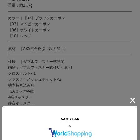
重量：約2.5kg
カラー｜【02】ブラックカーボン
【03】ネイビーカーボン
【06】ホワイトカーボン
【10】レッド
素材 ｜ABS混合樹脂（鏡面加工）
仕様 ｜ダブルファスナー式開閉
内側：ダブルファスナー式仕切り幕×1
クロスベルト×１
ファスナーメッシュポケット×2
機内持ち込み可
TSAロック搭載
4輪キャスター
静音キャスター
抗菌生地
多段階式ハンドル
付属 ｜