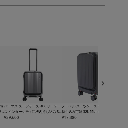
cm
バーマス スーツケース キャリーケー
ノーベル スーツケース Sサイズ 機内
フェン
リ
ス インターシティII 機内持ち込み 36
持ち込み可能 32L 55cm 3.4kg 99930
4.4k
NO
L 55cm 3.5kg 60561
¥
39,600
BERMAS INTER
Novel キャリーケース キャリーバッ
¥
17,380
ァス
¥
25,
 機
CITY II ハードキャリー キャリーバッ
グ フロントオープン ドリンクホルダ
ッグ 
【ト
グ ビジネスキャリー トラベル 旅行
ー TSAロック搭載 旅行 ビジネス 出
ロン