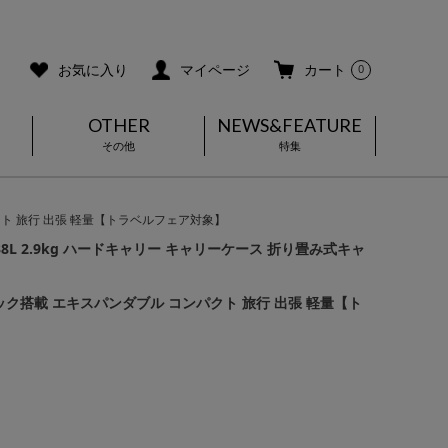
ご利用ガイド
メールマガジン登録
お気に入り
マイページ
カート
0
OTHER
NEWS&FEATURE
その他
特集
ンパクト 旅行 出張 軽量【トラベルフェア対象】
8L 2.9kg ハードキャリー キャリーケース 折り畳み式キャ
TSAロック搭載 エキスパンダブル コンパクト 旅行 出張 軽量【ト