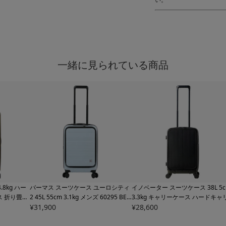
一緒に見られている商品
.8kg ハー
バーマス スーツケース ユーロシティ
イノベーター スーツケース 38L 5
ス 折り畳み
2 45L 55cm 3.1kg メンズ 60295
BER
3.3kg キャリーケース ハードキャ
 senz° TSA
MAS INTER EURO CITYⅡ 拡張 エキ
¥
31,900
ー
¥
28,600
INV5EVA EVA ハイブリッド IN
ブル コンパ
スパンダブル ビジネスキャリー ハー
VATOR TSAロック搭載 ガーメント
フェア対
ドキャリー 旅行 トラベル キャリーバ
内持ち込み可 出張 旅行 トラベル