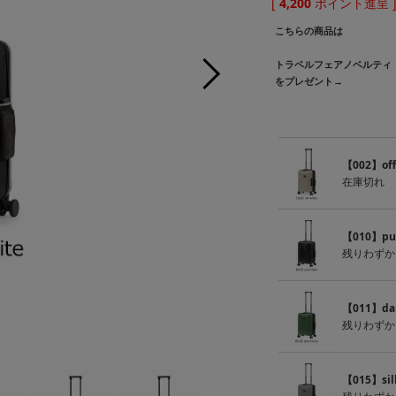
[
4,200
ポイント進呈 
こちらの商品は
トラベルフェアノベルティ
をプレゼント→
【002】off
在庫切れ
【010】pur
残りわずか
【011】dark
残りわずか
【010
【015】sil