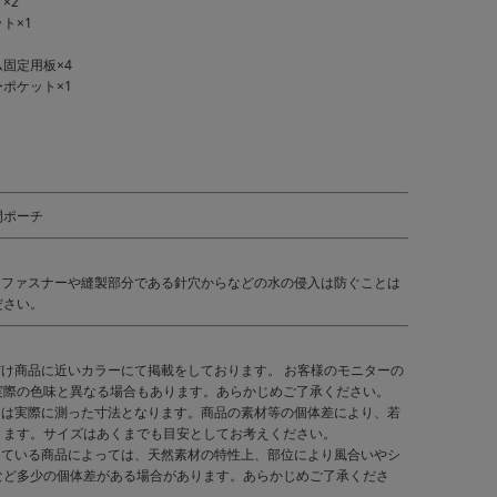
×2
ト×1
固定用板×4
ポケット×1
閉ポーチ
、ファスナーや縫製部分である針穴からなどの水の侵入は防ぐことは
ださい。
だけ商品に近いカラーにて掲載をしております。 お客様のモニターの
実際の色味と異なる場合もあります。あらかじめご了承ください。
くは実際に測った寸法となります。商品の素材等の個体差により、若
ります。サイズはあくまでも目安としてお考えください。
している商品によっては、天然素材の特性上、部位により風合いやシ
など多少の個体差がある場合があります。あらかじめご了承くださ