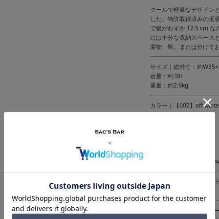
クールで軽量なデザイン
した。特許取得済みの拡張
で幅がわずか 12.5 c
には十分な収納スペース
濯物、靴、または分けて
サイズ｜総外寸：約W35×H5
容量：約38L
重量：約2.9kg
カラー｜【002】off white
【010】pure black
【011】dark forrest
【015】silk grey
【030】passion red
【075】midnight blue
【090】champagne bro
素材 ｜ポリカーボネイ
裏地：ナイロン
仕様 ｜ダブルファスナ