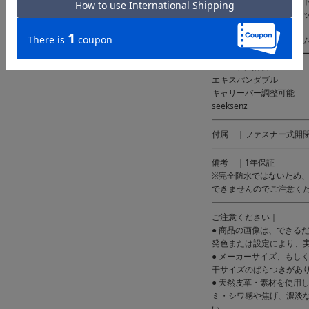
内側：ファスナーポケット
メッシュファスナーポケッ
クロスベルト×1
スナップボタン式フレーム
側面：メッシュファスナー
TSAロック搭載
エキスパンダブル
キャリーバー調整可能
seeksenz
付属 ｜ファスナー式開
備考 ｜1年保証
※完全防水ではないため
できませんのでご注意く
ご注意ください｜
● 商品の画像は、できる
発色または設定により、
● メーカーサイズ、もし
干サイズのばらつきがあ
● 天然皮革・素材を使用
ミ・シワ感や焦げ、濃淡
い。