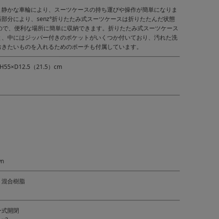
と静かな車輪により、スーツケースの持ち運びや操作が簡単になりま
部分により、senz°折りたたみ式スーツケースは折りたたんだ状態
m なので、便利な場所に簡単に収納できます。折りたたみ式スーツケース
と、中にはジッパー付きのポケットがいくつか付いており、汚れた洗
おきたいものを入れるためのポーチも付属しています。
5×D12.5（21.5）cm
wn
ト混合樹脂
ー式開閉