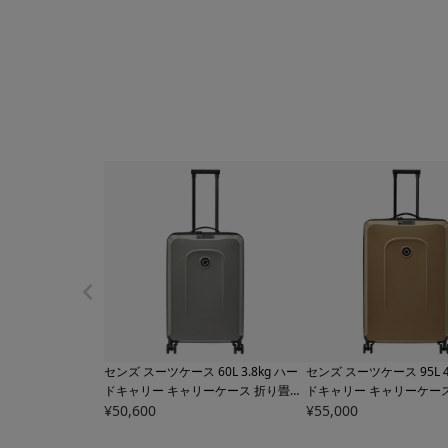
センズ スーツケース 60L 3.8kg ハー
センズ スーツケース 95L 4
ドキャリー キャリーケース 折り畳み
ドキャリー キャリーケー
式キャリーケース
¥
50,600
SZ8803 senz° TSA
式キャリーケース
¥
55,000
SZ8804
ロック搭載 エキスパンダブル コンパ
ロック搭載 エキスパンダ
クト 旅行 出張 軽量【トラベルフェア
クト 旅行 出張【トラベル