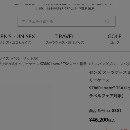
お買い上げ合計¥3,980以上で送料無料
基本配送料 ¥550(沖縄・離島を除く)
当日～翌営業日を目安に順次発送（一部お取り寄せ商品を除く）
EN'S・UNISEX
TRAVEL
GOLF
メンズ・ユニセックス
スーツケース・旅行グッズ
ゴルフ
Sサイズ ～40L（リットル）
 折り畳み式キャリーケース SZ8801 senz° TSAロック搭載 エキスパンダブル コ
センズ スーツケース 3
リーケース
SZ8801 senz° 
ラベルフェア対象】
商品番号
sz-8801
¥
46,200
税込