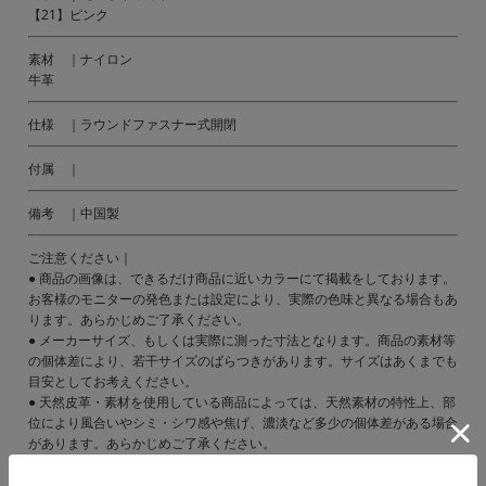
【21】ピンク
素材 ｜ナイロン
牛革
仕様 ｜ラウンドファスナー式開閉
付属 ｜
備考 ｜中国製
ご注意ください｜
● 商品の画像は、できるだけ商品に近いカラーにて掲載をしております。
お客様のモニターの発色または設定により、実際の色味と異なる場合もあ
ります。あらかじめご了承ください。
● メーカーサイズ、もしくは実際に測った寸法となります。商品の素材等
の個体差により、若干サイズのばらつきがあります。サイズはあくまでも
目安としてお考えください。
● 天然皮革・素材を使用している商品によっては、天然素材の特性上、部
位により風合いやシミ・シワ感や焦げ、濃淡など多少の個体差がある場合
があります。あらかじめご了承ください。