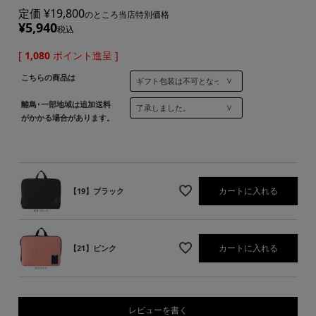
定価
¥
19,800
のところ当店特別価格
¥
5,940
税込
[
1,080
ポイント進呈 ]
こちらの商品は
離島･一部地域は追加送料
がかかる場合があります。
カートに入れる
【19】ブラック
カートに入れる
【21】ピンク
レビューを書く