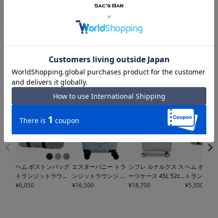
TOP
レディース
ブリーフケース・ビジネスバッグ・通勤バッグ｜レディース
オーラカイリー PCケース ステムキルティング Orla Kiely 拡張
エキスパンダブル キルト クッション 北欧
一緒に見られている商品
ヘム ボストンバッグ
エスターバニー トラ
シフレ ルナルクス ス
ヘム ボスト
トランジットラウン
ンジットラウンジ ス
ーツケース 45L 52c
トランジッ
ジ コラボ 別注 80L 折
¥
6,050
ーツケース 31L 36c
¥
16,500
m 3.9kg レディース
¥
18,700
ジ コラボ 別注
¥
5,500
りたたみ ポーチ付き
m 3kg ESTHER BUN
ソフトキャリー
LUN
りたたみ ポ
メンズ レディース 39
NY
50050 TRANSIT L
3117-M Siffler LUNA
メンズ レディ
-8114
HeM×TRANSI
OUNGE キャリーバ
LUX Couleur｜キャ
-8113
HeM×