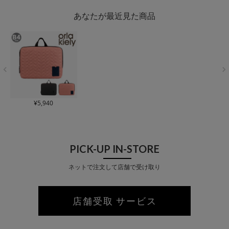
T LOUNGE パッカブ
ッグ キャリーケース
リーバッグ キャリー
T LOUNGE
ル 軽量 キャリーオン
機内持ち込み TSAロ
ケース 4輪ダブルキ
ル 軽量 キャリーオン
あなたが最近見た商品
バッグ ショルダーポ
ック搭載 エキスパン
ャスター TSAロック
バッグ ショ
ーチ 大容量 旅行
ダブル 韓キャラ うさ
南京錠 かわいい おし
ーチ 大容量
ぎ 女子 旅行 トラベ
ゃれ カラフル クルー
ル【トラベルフェア
ル【トラベルフェア
対象】
対象】
¥
5,940
PICK-UP IN-STORE
ネットで注文して店舗で受け取り
店舗受取 サービス