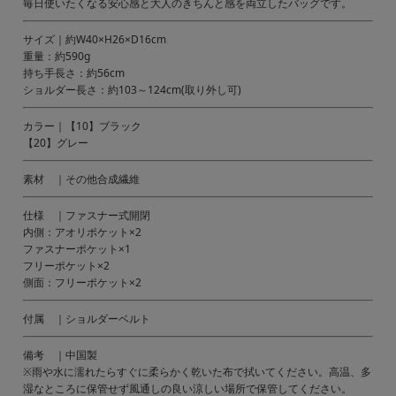
毎日使いたくなる安心感と大人のきちんと感を両立したバッグです。
サイズ｜約W40×H26×D16cm
重量：約590g
持ち手長さ：約56cm
ショルダー長さ：約103～124cm(取り外し可)
カラー｜【10】ブラック
【20】グレー
素材 ｜その他合成繊維
仕様 ｜ファスナー式開閉
内側：アオリポケット×2
ファスナーポケット×1
フリーポケット×2
側面：フリーポケット×2
付属 ｜ショルダーベルト
備考 ｜中国製
※雨や水に濡れたらすぐに柔らかく乾いた布で拭いてください。高温、多
湿なところに保管せず風通しの良い涼しい場所で保管してください。