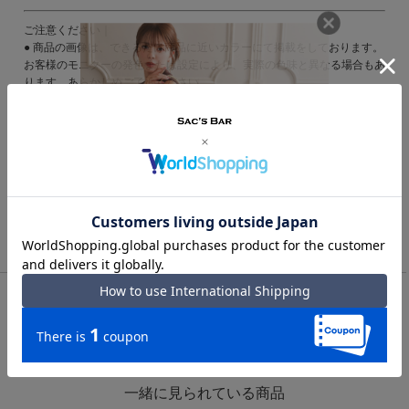
ご注意ください｜
● 商品の画像は、できるだけ商品に近いカラーにて掲載をしております。
お客様のモニターの発色または設定により、実際の色味と異なる場合もあ
ります。あらかじめご了承ください。
● メーカーサイズ、もしくは実際に測った寸法となります。商品の素材等
の個体差により、若干サイズのばらつきがあります。サイズはあくまでも
目安としてお考えください。
● 天然皮革・素材を使用している商品によっては、天然素材の特性上、部
位により風合いやシミ・シワ感や焦げ、濃淡など多少の個体差がある場合
があります。あらかじめご了承ください。
TOP
レディース
トートバッグ｜レディース
クレイサス トートバッグ A4 メイティ レディース 190590 CLAT
HAS 2WAY ショルダーバッグ 通勤
一緒に見られている商品