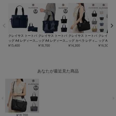
クレイサス トートバ
クレイサス トートバ
クレイサス トートバ
クレイサス 
ッグ A4 レディース
ッグ A4 レディース
ッグ カペラ レディー
ッグ A4 
フレイム
¥
15,400
189230 CL
パスカル
¥
18,700
190570 CL
ス 189559 CLATHAS
¥
14,300
89840 グラ
¥
16,500
ATHAS | 2WAY ショ
ATHAS｜2WAY ショ
2WAY ショルダーバ
THAS マザ
ルダーバッグ プリン
ルダーバッグ
ッグ ハンドバッグ 軽
グ 大容量
ト 肩掛け 旅行 バカ
量 カメリア
ンス
あなたが最近見た商品
¥
18,700