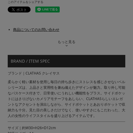
このアイテムをシェアする
商品についてのお問い合わせ
もっと見る
BRAND / ITEM SPEC
ブランド｜CLATHAS クレイサス
柔らかく軽い素材を使用し毎日の持ち歩きにストレスを感じさせないベル
シリーズは、上品さと実用性を兼ね備えたデザインが魅力。取り外し可能
なパスケース付きで、日常使いにうれしい機能性をプラス。サイドポケッ
トにはさりげないカメリアモチーフをあしらい、CLATHASらしいエレガ
ントなアクセントを演出しながら、サイドポケットとあおりポケットで収
納力も十分。見た目の美しさだけでなく、使いやすさにもこだわった、大
人の女性のライフスタイルを盛り上げるアイテムです。
サイズ｜約W30×H26×D12cm