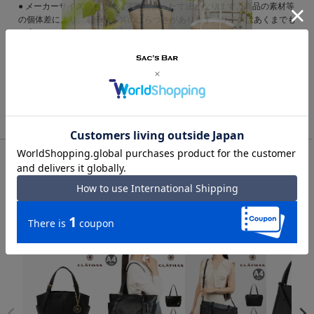
● メーカーサイズ、もしくは実際に測った寸法となります。商品の素材等
の個体差により、若干サイズのばらつきがあります。サイズはあくまでも
目安としてお考えください。
● 天然皮革・素材を使用している商品によっては、天然素材の特性上、部
位により風合いやシミ・シワ感や焦げ、濃淡など多少の個体差がある場合
があります。あらかじめご了承ください。
TOP
レディース
トートバッグ｜レディース
クレイサス トートバッグ A4 ベル レディース 190620 CLATHAS
軽量 肩掛け パスケース 通勤
一緒に見られている商品