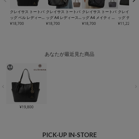
クレイサス トートバ
クレイサス トートバ
クレイサス トートバ
クレイサス 
ッグ ベル レディース
ッグ A4 レディース
ッグ A4 メイティ レ
ッグ デュラ
190621 CLATHAS 2
¥
18,700
マリー
¥
18,700
190630 CLAT
ディース 190590 CL
¥
18,700
ィース
¥
11,220
1894
WAY ショルダーバッ
HAS 軽量 通勤
ATHAS 2WAY ショル
HAS | 2W
グ 軽量 肩掛け パス
ダーバッグ 通勤
ダーバッグ 
ケース カメリア 通勤
プル カメリ
付き 通勤
あなたが最近見た商品
¥
19,800
PICK-UP IN-STORE