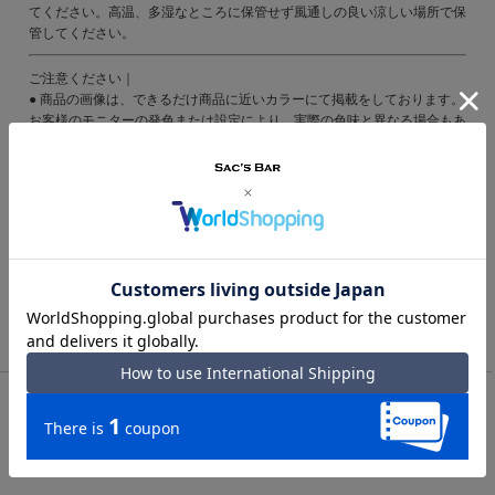
てください。高温、多湿なところに保管せず風通しの良い涼しい場所で保
管してください。
ご注意ください｜
● 商品の画像は、できるだけ商品に近いカラーにて掲載をしております。
お客様のモニターの発色または設定により、実際の色味と異なる場合もあ
ります。あらかじめご了承ください。
● メーカーサイズ、もしくは実際に測った寸法となります。商品の素材等
の個体差により、若干サイズのばらつきがあります。サイズはあくまでも
目安としてお考えください。
● 天然皮革・素材を使用している商品によっては、天然素材の特性上、部
位により風合いやシミ・シワ感や焦げ、濃淡など多少の個体差がある場合
があります。あらかじめご了承ください。
TOP
レディース
トートバッグ｜レディース
クレイサス トートバッグ A4 レディース マリー 190630 CLATHA
S 軽量 通勤