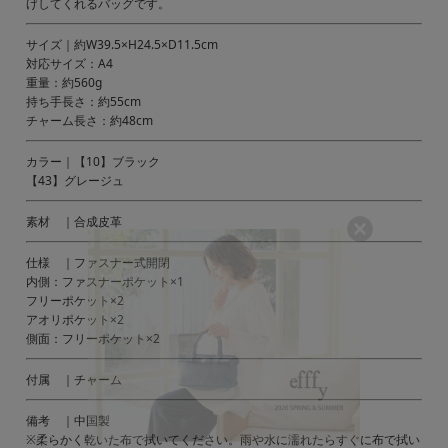
げしてくれるバッグです。
サイズ｜約W39.5×H24.5×D11.5cm
対応サイズ：A4
重量：約560g
持ち手長さ：約55cm
チャーム長さ：約48cm
カラー｜【10】ブラック
【43】グレージュ
素材 ｜合成皮革
仕様 ｜ファスナー式開閉
内側：ファスナーポケット×1
フリーポケット×2
アオリポケット×2
側面：フリーポケット×2
付属 ｜チャーム
備考 ｜中国製
※柔らかく乾いた布で拭いてください。雨や水に濡れたらすぐに布で拭い