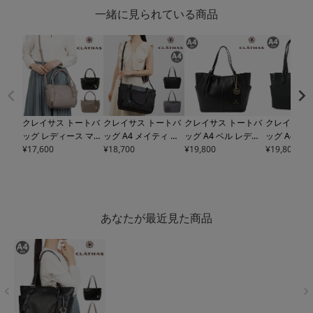
一緒に見られている商品
クレイサス トートバ
クレイサス トートバ
クレイサス トートバ
クレイサス 
ッグ レディース マリ
ッグ A4 メイティ レ
ッグ A4 ベル レディ
ッグ A4 
ー
¥
17,600
190631 CLATHAS
ディース 190590 CL
¥
18,700
ース 190620 CLATH
¥
19,800
90170 プラ
¥
19,800
｜2WAY ショルダー
ATHAS 2WAY ショル
AS 軽量 肩掛け パス
LATHAS 
バッグ ミニトート 軽
ダーバッグ 通勤
ケース 通勤
ート 通勤 婦
量
ンド
あなたが最近見た商品