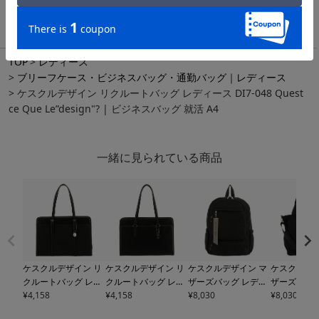
TOP
レディース
ブリーフケース・ビジネスバッグ・通勤バッグ｜レディース
ケスクルデザイン リクルートバッグ レディース DI7-048 Quest
ce Que Le”design"? | ビジネスバッグ 就活 A4
一緒に見られている商品
ケスクルデザイン リ
ケスクルデザイン リ
ケスクルデザイン マ
ケスクルデザ
クルートバッグ レデ
クルートバッグ レデ
ザーズバッグ レディ
ザーズバッグ
ィース
¥
4,158
SH6-019 Que
ィース
¥
4,158
SH6-018 Que
ース
¥
8,030
DU6-023 Quest
ース
¥
8,030
DU6-02
st ce Que Le”desig
st ce Que Le”desig
ce Que Le”design"? |
ce Que Le”d