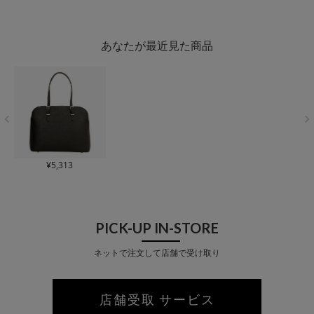
n"? | ビジネスバッグ
n"? | ビジネスバッグ
リュックサック リュ
2WAY ト
就活 A4
就活 A4
ック A4
ショルダーバ
あなたが最近見た商品
¥
5,313
PICK-UP IN-STORE
ネットで注文して店舗で受け取り
店舗受取 サービス