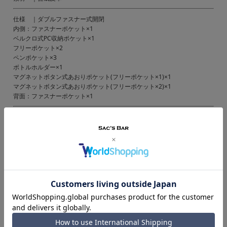
仕様 ｜ダブルファスナー式開閉
内側：ファスナーポケット×1
ベルクロ式PC収納ポケット×1
フリーポケット×2
ペンポケット×3
ボトルホルダー×1
マグネットボタン式あおりポケット(フリーポケット×1)×1
マグネットボタン式あおりポケット(フリーポケット×2)×1
背面：ファスナーポケット×1
備考 ｜中国製
ご注意ください｜
● 商品の画像は、できるだけ商品に近いカラーにて掲載をしております。
お客様のモニターの発色または設定により、実際の色味と異なる場合もあ
ります。あらかじめご了承ください。
● メーカーサイズ、もしくは実際に測った寸法となります。商品の素材等
の個体差により、若干サイズのばらつきがあります。サイズはあくまでも
目安としてお考えください。
● 天然皮革・素材を使用している商品によっては、天然素材の特性上、部
位により風合いやシミ・シワ感や焦げ、濃淡など多少の個体差がある場合
があります。あらかじめご了承ください。