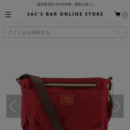
基本配送料 ¥550(沖縄・離島を除く)
当日～翌営業日を目安に順次発送（一部お取り寄せ商品を除く）
0
お買い上げ合計¥3,980以上で送料無料