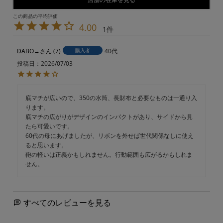
4.00
1
DABO→
7
購入者
40代
投稿日
2026/07/03
底マチが広いので、350の水筒、長財布と必要なものは一通り入
ります。

底マチの広がりがデザインのインパクトがあり、サイドから見
たら可愛いです。

60代の母にあげましたが、リボンを外せば世代関係なしに使え
ると思います。

鞄の軽いは正義かもしれません。行動範囲も広がるかもしれま
せん。
すべてのレビューを見る