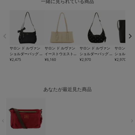
一緒に見られている商品
サロン ド ルヴァン
サロン ド ルヴァン
サロン ド ルヴァン
サロン ド 
ショルダーバッグ レ
イーストウエストバ
ショルダーバッグ レ
ショルダーバ
ディース
¥
2,475
SRA-228 SA
ッグ レディース
¥
6,160
RBB
ディース
¥
2,970
RBB-285 S
ディース
¥
2,970
RB
LON de RUBAN | 肩
-688 SALON de RUB
ALON de RUBAN |
ALON de R
掛け
AN | 肩掛け ショル
肩掛け
肩掛け
ダーバッグ
あなたが最近見た商品