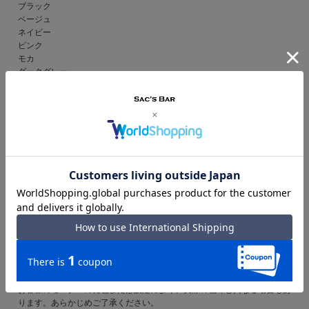
ブラック
ベージュ
ネイビー
ピンク
モカ
ダークグレー
仕様 ｜ファスナー式開閉
内側：ファスナーポケット×1
フリーポケット×2
片マチフリーポケット×1
前面：ファスナーポケット×1
マグネットボタンポケット×2
側面：オープンポケット×2
付属 ｜チャーム
備考 ｜中国製
ご注意ください｜
● 商品の画像は、できるだけ商品に近いカラーにて掲載をしております。
お客様のモニターの発色または設定により、実際の色味と異なる場合もあ
ります。あらかじめご了承ください。