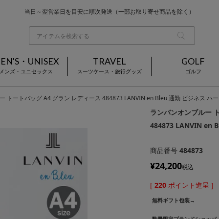
当日～翌営業日を目安に順次発送（一部お取り寄せ商品を除く）
お買い上げ合計¥3,980以上で送料無料
基本配送料 ¥550(沖縄・離島を除く)
EN'S・UNISEX
TRAVEL
GOLF
メンズ・ユニセックス
スーツケース・旅行グッズ
ゴルフ
トートバッグ A4 グラン レディース 484873 LANVIN en Bleu 通勤 ビジネス ハ
ランバンオンブルー ト
484873 LANVIN e
商品番号
484873
¥
24,200
税込
[
220
ポイント進呈 ]
無料ギフト包装→
数量限定ブランドショッパ