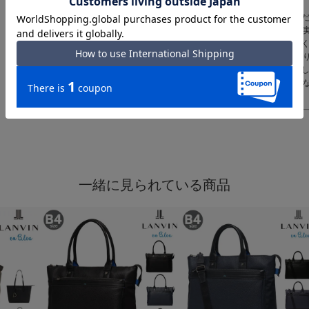
ご注意ください｜
● 商品の画像は、できる
発色または設定により、
● メーカーサイズ、もし
干サイズのばらつきがあ
● 天然皮革・素材を使用
ミ・シワ感や焦げ、濃淡
い。
一緒に見られている商品