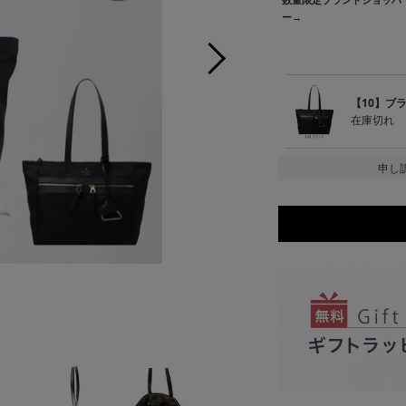
ー→
【10】ブ
在庫切れ
申し
【1