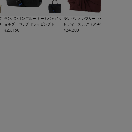
グ
ランバンオンブルー トートバッグ シ
ランバンオンブルー トートバッグ A4
ラン
15
ョルダーバッグ ドライビングトート
レディース ルクリア
484670 LANVI
バリ
バ
ビジネスバッグ 2way メンズ
¥
29,150
513511
N en Bleu | ドレープ 肩掛け 通勤 通
¥
24,200
n B
¥
19,
ランス LANVIN en Bleu ビジネス カ
学 ビジネス
ジュアル