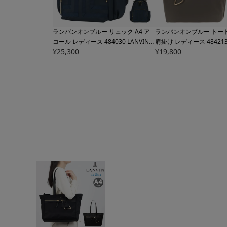
ランバンオンブルー リュック A4 ア
ランバンオンブルー トート
コール レディース
484030 LANVIN e
肩掛け レディース
48421
n Bleu | 通勤
¥
25,300
NVIN en Bleu 通勤 ビ
¥
19,800
ビジカジ 軽量