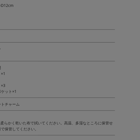
×D12cm
ン
閉
×1
×3
ケット×1
ートチャーム
に柔らかく乾いた布で拭いてください。高温、多湿なところに保管せ
所で保管してください。