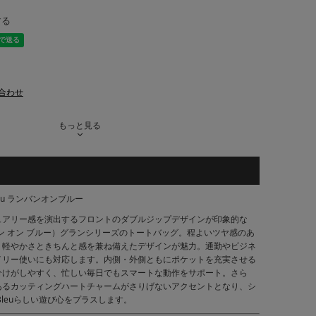
する
合わせ
もっと見る
Bleu ランバンオンブルー
ュアリー感を演出するフロントのダブルジップデザインが印象的な
（ランバン オン ブルー）グランシリーズのトートバッグ。程よいツヤ感のあ
、軽やかさときちんと感を兼ね備えたデザインが魅力。通勤やビジネ
イリー使いにも対応します。内側・外側ともにポケットを充実させる
分けがしやすく、忙しい毎日でもスマートな動作をサポート。さら
あるカッティングハートチャームがさりげないアクセントとなり、シ
n Bleuらしい遊び心をプラスします。