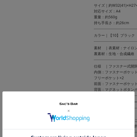
サイズ｜約W32(41)×H27
対応サイズ：A4
重量：約560g
持ち手長さ：約26cm
カラー｜【10】ブラック
素材 ｜表素材：ナイロ
裏素材：生地・合成繊維
仕様 ｜ファスナー式開
内側：ファスナーポケット
フリーポケット×2
前面：ファスナーポケット
背面：マグネットボタンポ
付属 ｜カッティングハ
備考 ｜中国製
※雨や水に濡れたらすぐ
ず風通しの良い涼しい場