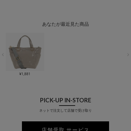
Que Le”design"? | 2
Que Le”design"? | 2
2 Quest ce Que Le”d
ce Que Le”d
WAY ショルダーバッ
WAY ショルダーバッ
esign"? | 2WAY ショ
2WAY シ
グ
グ
ルダーバッグ
ッグ A4 ナ
あなたが最近見た商品
¥
1,881
PICK-UP IN-STORE
ネットで注文して店舗で受け取り
店舗受取 サービス