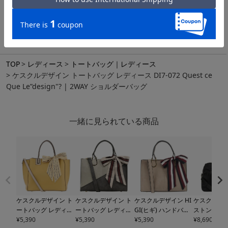
があります。あらかじめご了承ください。
TOP
レディース
トートバッグ｜レディース
ケスクルデザイン トートバッグ レディース DI7-072 Quest ce
Que Le”design"? | 2WAY ショルダーバッグ
一緒に見られている商品
ケスクルデザイン ト
ケスクルデザイン ト
ケスクルデザイン HI
ケスクルデザ
ートバッグ レディー
ートバッグ レディー
GI(ヒギ) ハンドバッ
ストンバッグ
ス
¥
5,390
DI7-080 Quest ce
ス
¥
5,390
DI7-043 Quest ce
グ レディース
¥
5,390
DI7-01
ース
¥
8,690
DI7-06