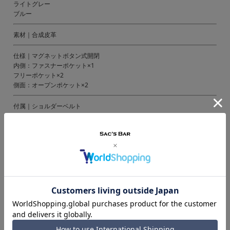
ライトグレー
ブルー
素材｜合成皮革
仕様｜マグネットボタン式開閉
内側：ファスナーポケット×1
フリーポケット×2
側面：オープンポケット×2
付属｜ショルダーベルト
備考｜中国製
ご注意ください｜
● 商品の画像は、できるだけ商品に近いカラーにて掲載をしております。
お客様のモニターの発色または設定により、実際の色味と異なる場合もあ
ります。あらかじめご了承ください。
● メーカーサイズ、もしくは実際に測った寸法となります。商品の素材等
の個体差により、若干サイズのばらつきがあります。サイズはあくまでも
目安としてお考えください。
● 天然皮革・素材を使用している商品によっては、天然素材の特性上、部
位により風合いやシミ・シワ感や焦げ、濃淡など多少の個体差がある場合