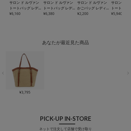
サロン ド ルヴァン
サロン ド ルヴァン
サロン ド ルヴァン
サロン ド 
トートバッグ レディ
トートバッグ レディ
かごバッグ レディー
トートバッグ
ース
¥
6,160
RBB-441 SALO
ース
¥
6,380
SRA-269 SALON
ス
¥
2,200
RBB-450 SALON d
ース
¥
5,940
RBB-43
N de RUBAN | 肩掛
de RUBAN | A4
e RUBAN | トートバ
N de RUBAN
け A4
ッグ
あなたが最近見た商品
¥
3,795
PICK-UP IN-STORE
ネットで注文して店舗で受け取り