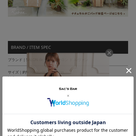
BRAND / ITEM SPEC
ブランド｜SALON de RUBAN サロン ド ルヴァン
サイズ｜約W30(48)×H30×D11cm
対応サイズ：A4
女性誌可
重量：約530g
持ち手長さ：約55cm
カラー｜
ホワイト
ブラック
ブラウン