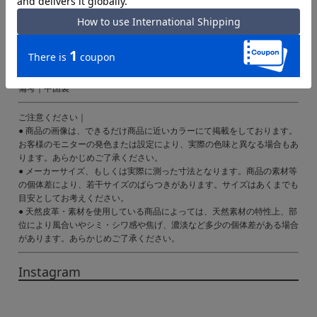
素材｜ポリプロピレン×綿×合成皮革
仕様｜マグネットボタン式開閉
内側：ファスナーポケット×1
フリーポケット×2
備考｜中国製
ご注意ください｜
● 商品の画像は、できるだけ商品に近いカラーにて掲載をしております。
お客様のモニターの発色または設定により、実際の色味と異なる場合もあ
ります。あらかじめご了承ください。
● メーカーサイズ、もしくは実際に測った寸法となります。商品の素材等
の個体差により、若干サイズのばらつきがあります。サイズはあくまでも
目安としてお考えください。
● 天然皮革・素材を使用している商品によっては、天然素材の特性上、部
位により風合いやシミ・シワ感や焦げ、濃淡など多少の個体差がある場合
があります。あらかじめご了承ください。
Instagram