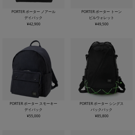
カラー
PORTER ポーター ノアール
PORTER ポーター トーン
デイパック
ビルウォレット
¥
42,900
¥
49,500
新着順
価格安い順
価格高い順
検索する
条件をリセット
PORTER ポーター スモーキー
PORTER ポーター シングス
デイパック
バックパック
¥
55,000
¥
85,800