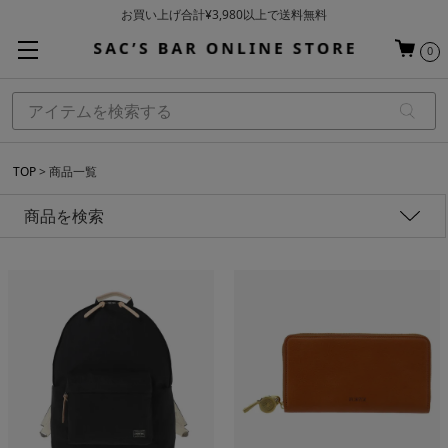
基本配送料 ¥550(沖縄・離島を除く)
当日～翌営業日を目安に順次発送（一部お取り寄せ商品を除く）
0
お買い上げ合計¥3,980以上で送料無料
TOP
商品一覧
商品を検索
性別
価格
アイテム