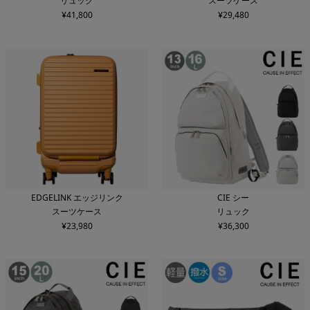
リュック
スーツケース
¥
41,800
¥
29,480
EDGELINK エッジリンク
CIE シー
スーツケース
リュック
¥
23,980
¥
36,300