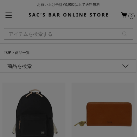
基本配送料 ¥550(沖縄・離島を除く)
当日～翌営業日を目安に順次発送（一部お取り寄せ商品を除く）
0
お買い上げ合計¥3,980以上で送料無料
TOP
商品一覧
商品を検索
性別
価格
アイテム