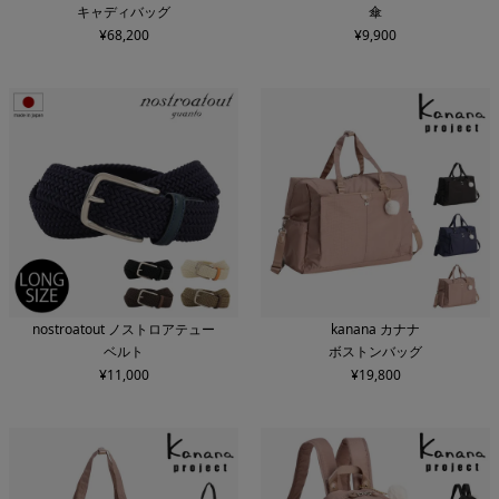
キャディバッグ
傘
¥
68,200
¥
9,900
nostroatout ノストロアテュー
kanana カナナ
ベルト
ボストンバッグ
¥
11,000
¥
19,800