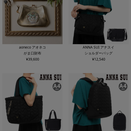
aoneco アオネコ
ANNA SUI アナスイ
がま口財布
ショルダーバッグ
¥
39,600
¥
12,540