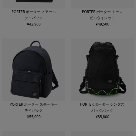
カラー
PORTER ポーター ノアール
PORTER ポーター トーン
デイパック
ビルウォレット
¥
42,900
¥
49,500
新着順
価格安い順
価格高い順
検索する
条件をリセット
PORTER ポーター スモーキー
PORTER ポーター シングス
デイパック
バックパック
¥
55,000
¥
85,800