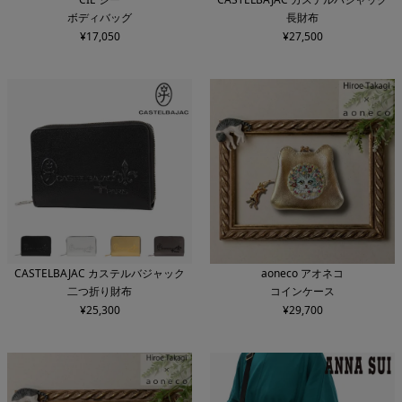
ボディバッグ
長財布
¥
17,050
¥
27,500
CASTELBAJAC カステルバジャック
aoneco アオネコ
二つ折り財布
コインケース
¥
25,300
¥
29,700