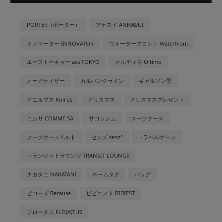
PORTER（ポーター）
アナスイ ANNASUI
イノベーター INNOVATOR
ウォーターフロント Waterfront
エーストーキョー ace.TOKYO
オルティモ Oltimo
オーガナイザー
カルバンクライン
ギャルソン型
クニルプス Knirps
クリスマス
クリスマスプレゼント
コムサ COMME SA
サコッシュ
スーツケース
スーツケースベルト
センズ senz°
トラベルケース
トランジットラウンジ TRANSIT LOUNGE
ナカタニ NAKATANI
ネームタグ
バッグ
ビコーズ Because
ビビエスト BIBIEST
フロータス FLO(A)TUS