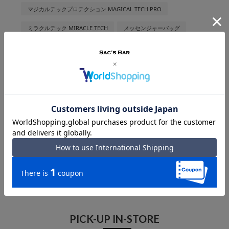
マジカルテックプロテクション MAGICAL TECH PRO
ミラクルテック MIRACLE TECH
メッセンジャーバッグ
モンチッチ Monchhichi
ランバンオンブルー LANVIN EN BLEU
レジェンドウォーカー LegendWalker
厚
安眠グッズ
折りたたみバッグ
折りたたみ傘
整理
旅行グッズ
日傘
暑さ対策
母の日
解決法
財布
長財布
開運
風水
PICK-UP IN-STORE