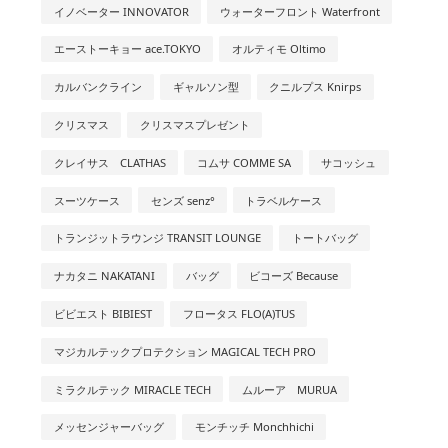
イノベーター INNOVATOR
ウォーターフロント Waterfront
エーストーキョー ace.TOKYO
オルティモ Oltimo
カルバンクライン
ギャルソン型
クニルプス Knirps
クリスマス
クリスマスプレゼント
クレイサス CLATHAS
コムサ COMME SA
サコッシュ
スーツケース
センズ senz°
トラベルケース
トランジットラウンジ TRANSIT LOUNGE
トートバッグ
ナカタニ NAKATANI
バッグ
ビコーズ Because
ビビエスト BIBIEST
フロータス FLO(A)TUS
マジカルテックプロテクション MAGICAL TECH PRO
ミラクルテック MIRACLE TECH
ムルーア MURUA
メッセンジャーバッグ
モンチッチ Monchhichi