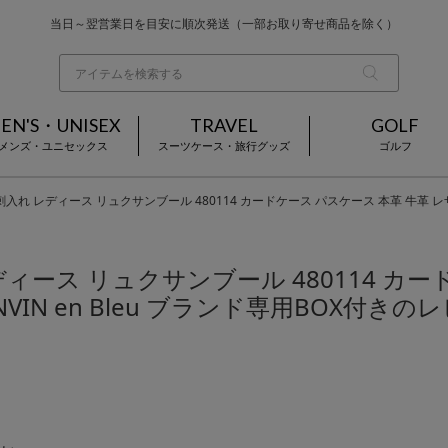
当日～翌営業日を目安に順次発送（一部お取り寄せ商品を除く）
お買い上げ合計¥3,980以上で送料無料
基本配送料 ¥550(沖縄・離島を除く)
EN'S・UNISEX
TRAVEL
GOLF
メンズ・ユニセックス
スーツケース・旅行グッズ
ゴルフ
れ レディース リュクサンブール 480114 カードケース パスケース 本革 牛革 レザー 
ース リュクサンブール 480114 カー
ANVIN en Bleu ブランド専用BOX付きの