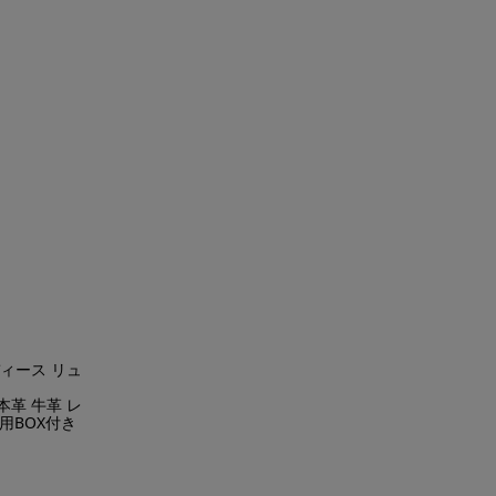
ィース リュ
本革 牛革 レ
ド専用BOX付き