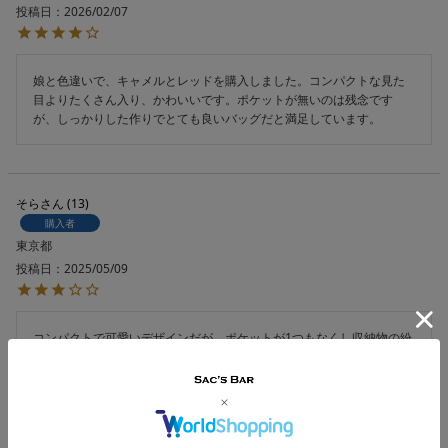
投稿日
2026/02/07
娘と色違いで、キャメルとレッドを購入しました。コンパクトな見た
目よりたくさん入り、かわいいです。ポケットが無いのは残念です
が、しっかりした作りでとても良いバッグだと満足しています。
そら
13
購入者
東京都
投稿日
2025/05/09
コンパクトで可愛いデザインだが、ポケットが1つもなくし収納物の紛
失が心配になる。機能的には△。