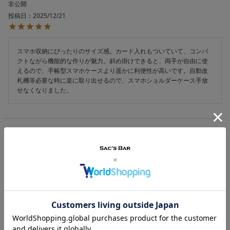
非公開
投稿日
2025/12/21
スマホ収納にぴったりのサイズ感。カード入れもついていて、コンパ
クトながら機能的な作りが魅力。斜め掛けできると、両手が自由に使
えるので、手帳型スマホケースより遥かに利便性が高いです。自動改
札機等必要な時に楽に取り出せるので、スマホショルダーケース手放
せなくなりました。
あなたが最近見た商品
PICK-UP IN-STORE
ネットで注文して店舗で受け取り