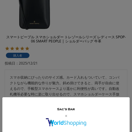
スマートピープル スマホショルダー トレゾールシリーズ レディース SPOP-
06 SMART PEOPLE | ショルダーバッグ 牛革
購入者
投稿日
2025/12/21
スマホ収納にぴったりのサイズ感。カード入れもついていて、コンパ
クトながら機能的な作りが魅力。斜め掛けできると、両手が自由に使
えるので、手帳型スマホケースより遥かに利便性が高いです。自動改
札機等必要な時に楽に取り出せるので、スマホショルダーケース手放
せなくなりました。