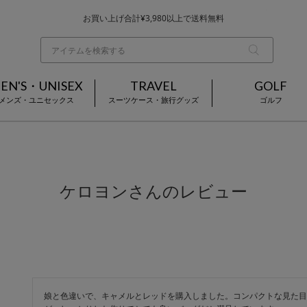
お買い上げ合計¥3,980以上で送料無料
基本配送料 ¥550(沖縄・離島を除く)
当日～翌営業日を目安に順次発送（一部お取り寄せ商品を除く）
EN'S・UNISEX
TRAVEL
GOLF
メンズ・ユニセックス
スーツケース・旅行グッズ
ゴルフ
ケロヨンさんのレビュー
娘と色違いで、キャメルとレッドを購入しました。コンパクトな見た目