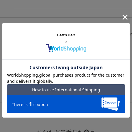
革がとても柔らかく馴染みやすく、シンプルなデザインなので、使いや
そんなに大きくないのに、見かけよりたくさん入ります。

最初、赤色を購入し、とても良かったので、緑色を注文しました。

たいへん気にいってます。

ちっさなポケットがあれば、さらに嬉しいかなぁと思います。