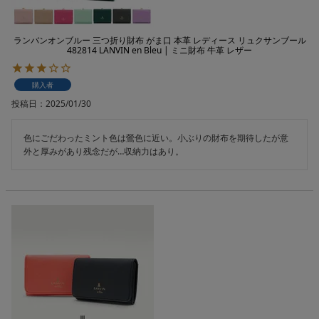
ランバンオンブルー 三つ折り財布 がま口 本革 レディース リュクサンブール
482814 LANVIN en Bleu | ミニ財布 牛革 レザー
購入者
投稿日
2025/01/30
色にごだわったミント色は鶯色に近い。小ぶりの財布を期待したが意
外と厚みがあり残念だが…収納力はあり。