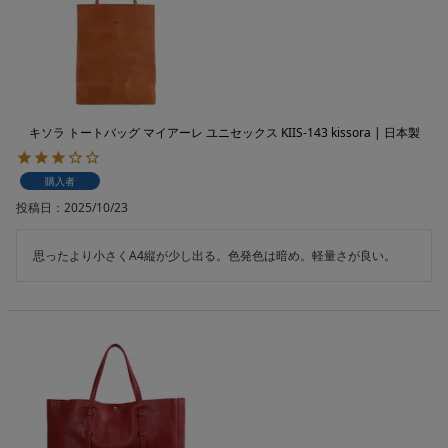
キソラ トートバッグ マイアーレ ユニセックス KIIS-143 kissora | 日本製
購入者
投稿日
2025/10/23
思ったより小さくA4縦が少し出る。色発色は暗め。軽量さが良い。