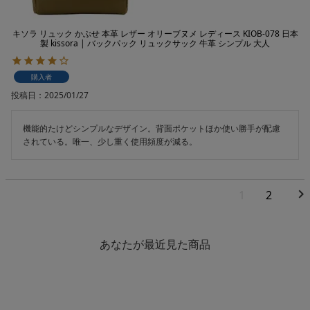
キソラ リュック かぶせ 本革 レザー オリーブヌメ レディース KIOB-078 日本
製 kissora | バックパック リュックサック 牛革 シンプル 大人
購入者
投稿日
2025/01/27
機能的たけどシンプルなデザイン。背面ポケットほか使い勝手が配慮
されている。唯一、少し重く使用頻度が減る。
1
2
あなたが最近見た商品