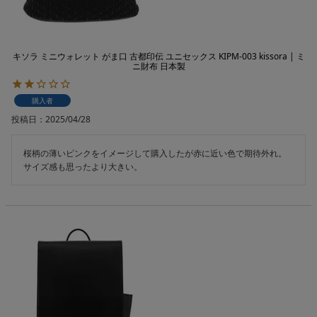
キソラ ミニウォレット がま口 古都印伝 ユニセックス KIPM-003 kissora | ミ
ニ財布 日本製
購入者
投稿日
2025/04/28
桜柄の薄いピンクをイメージして購入したが赤に近い色で期待外れ。