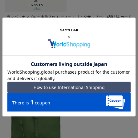
ランバンオンブルー 名刺入れ レディース リュクサンブール 480114 カード
ケース パスケース 本革 牛革 レザー LANVIN en Bleu ブランド専用BOX付き
購入者
投稿日
2025/01/29
色が気に入り長く愛用したい。ポケットもあって便利。