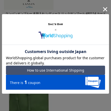
ランバンオンブルー 名刺入れ レディース リュクサンブール 480114 カード
ケース パスケース 本革 牛革 レザー LANVIN en Bleu ブランド専用BOX付き
購入者
投稿日
2025/01/29
色が気に入り長く愛用したい。ポケットもあって便利。