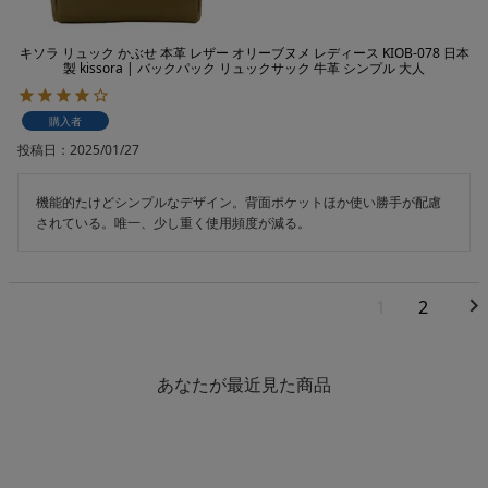
キソラ リュック かぶせ 本革 レザー オリーブヌメ レディース KIOB-078 日本
製 kissora | バックパック リュックサック 牛革 シンプル 大人
購入者
投稿日
2025/01/27
機能的たけどシンプルなデザイン。背面ポケットほか使い勝手が配慮
されている。唯一、少し重く使用頻度が減る。
1
2
あなたが最近見た商品