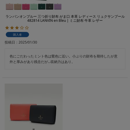
ランバンオンブルー 三つ折り財布 がま口 本革 レディース リュクサンブール
482814 LANVIN en Bleu | ミニ財布 牛革 レザー
購入者
投稿日
2025/01/30
色にごだわったミント色は鶯色に近い。小ぶりの財布を期待したが意
外と厚みがあり残念だが…収納力はあり。