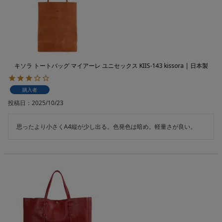
キソラ トートバッグ マイアーレ ユニセックス KIIS-143 kissora | 日本製
購入者
投稿日
2025/10/23
思ったより小さくA4縦が少し出る。色発色は暗め。軽量さが良い。