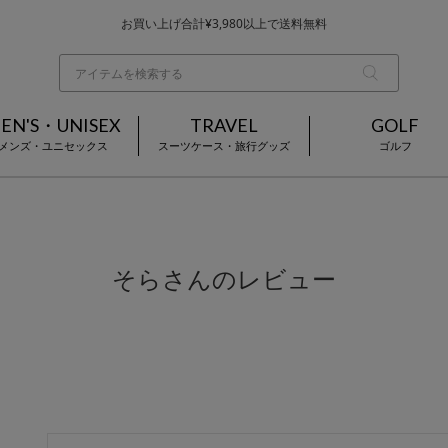
お買い上げ合計¥3,980以上で送料無料
基本配送料 ¥550(沖縄・離島を除く)
当日～翌営業日を目安に順次発送（一部お取り寄せ商品を除く）
EN'S・UNISEX
TRAVEL
GOLF
メンズ・ユニセックス
スーツケース・旅行グッズ
ゴルフ
そらさんのレビュー