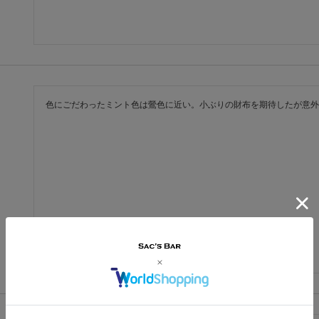
色にごだわったミント色は鶯色に近い。小ぶりの財布を期待したが意外