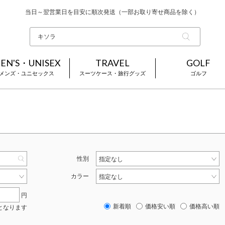
当日～翌営業日を目安に順次発送（一部お取り寄せ商品を除く）
お買い上げ合計¥3,980以上で送料無料
基本配送料 ¥550(沖縄・離島を除く)
EN'S・UNISEX
TRAVEL
GOLF
メンズ・ユニセックス
スーツケース・旅行グッズ
ゴルフ
性別
指定なし
カラー
指定なし
円
新着順
価格安い順
価格高い順
となります