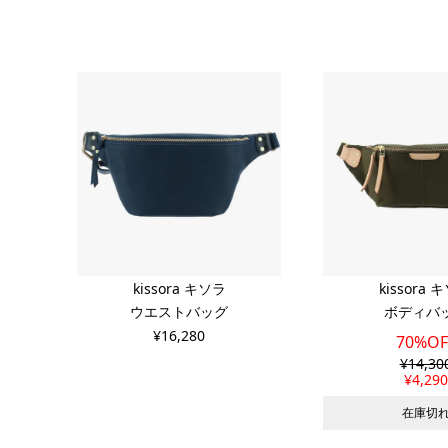
kissora キソラ
kissora 
ウエストバッグ
ボディバ
¥
16,280
70%OF
¥
14,30
¥
4,290
在庫切