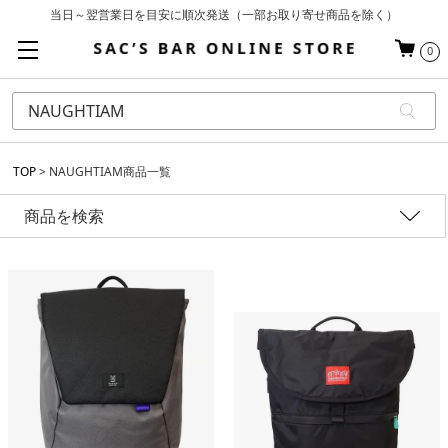
当日～翌営業日を目安に順次発送（一部お取り寄せ商品を除く）
お買い上げ合計¥3,980以上で送料無料
0
基本配送料 ¥550(沖縄・離島を除く)
TOP
NAUGHTIAM商品一覧
商品を検索
性別
価格
アイテム