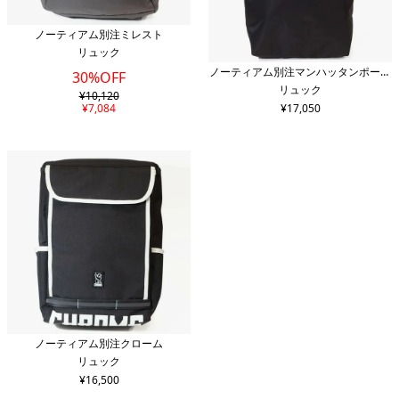
カラー
ノーティアム別注ミレスト
リュック
ノーティアム別注マンハッタンポーテ
30%OFF
新着順
価格安い順
価格高い順
リュック
ージ
¥
10,120
¥
7,084
¥
17,050
検索する
条件をリセット
ノーティアム別注クローム
リュック
¥
16,500