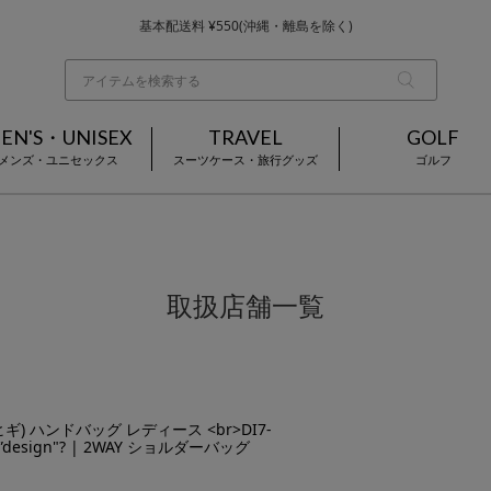
基本配送料 ¥550(沖縄・離島を除く)
当日～翌営業日を目安に順次発送（一部お取り寄せ商品を除く）
お買い上げ合計¥3,980以上で送料無料
EN'S・UNISEX
TRAVEL
GOLF
メンズ・ユニセックス
スーツケース・旅行グッズ
ゴルフ
取扱店舗一覧
ギ) ハンドバッグ レディース <br>DI7-
 Le”design"? | 2WAY ショルダーバッグ